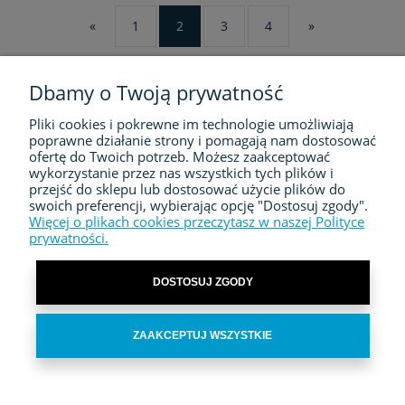
«
1
2
3
4
»
Dbamy o Twoją prywatność
Pliki cookies i pokrewne im technologie umożliwiają
FIRMA
poprawne działanie strony i pomagają nam dostosować
ofertę do Twoich potrzeb. Możesz zaakceptować
ZAKUPY
wykorzystanie przez nas wszystkich tych plików i
przejść do sklepu lub dostosować użycie plików do
swoich preferencji, wybierając opcję "Dostosuj zgody".
MOJE KONTO
Więcej o plikach cookies przeczytasz w naszej Polityce
prywatności.
KONTAKT
DOSTOSUJ ZGODY
ZAAKCEPTUJ WSZYSTKIE
POKAŻ PEŁNĄ WERSJĘ STRONY