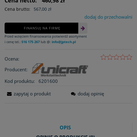
Cena netto:
460,98 zł
Cena brutto:
567,00 zł
dodaj do przechowalni
FINANSUJ NA FIRMĘ
Przed wzięciem finansowania potwierdź asortyment
i cenę tel.:
516 175 267
lub @:
info@jptech.pl
Ocena:
Producent:
Kod produktu:
6201600
zapytaj o produkt
dodaj opinię
OPIS