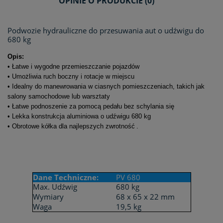
OPINIE O PRODUKCIE (0)
Podwozie hydrauliczne do przesuwania aut o udźwigu do
680 kg
Opis:
•
Łatwe i wygodne przemieszczanie pojazdów
•
Umożliwia ruch boczny i rotacje w miejscu
•
Idealny do manewrowania w ciasnych pomieszczeniach, takich jak
salony samochodowe lub warsztaty
•
Łatwe podnoszenie za pomocą pedału bez schylania się
•
Lekka konstrukcja aluminiowa o udźwigu 680 kg
•
Obrotowe
kółka
dla
najlepszych
zwrotność
.
Dane Techniczne:
PV 680
Max. Udźwig
680 kg
Wymiary
68 x 65 x 22 mm
Waga
19,5 kg