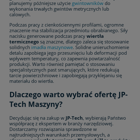
planujemy późniejsze użycie
gwintowników
do
wykonania trwałych gwintów metrycznych lub
calowych.
Podczas pracy z cienkościennymi profilami, ogromne
znaczenie ma stabilizacja przedmiotu obrabianego. Siły
nacisku generowane podczas pracy
wiertła
termicznego
są znaczne, dlatego zaleca się stosowanie
solidnych
imadła maszynowe
. Solidne unieruchomienie
detalu zapobiega jego przesunięciu lub deformacji pod
wpływem temperatury, co zapewnia powtarzalność
produkcji. Warto również pamiętać o stosowaniu
specjalistycznych past smarujących, które redukują
tarcie powierzchniowe i zapobiegają przyklejaniu się
materiału do wiertła.
Dlaczego warto wybrać ofertę JP-
Tech Maszyny?
Decydując się na zakup w
JP-Tech
, wybierają Państwo
współpracę z ekspertem w branży narzędziowej.
Dostarczamy rozwiązania sprawdzone w
najtrudniejszych warunkach przemysłowych, a