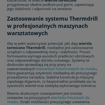
kilkukrotnie. W efekcie
wiertło termiczne
przygotowuje idealne podłoże pod gwint, zapewniając
jego stabilność i odporność na zerwanie.
Zastosowanie systemu Thermdrill
w profesjonalnych maszynach
warsztatowych
Aby w pełni wykorzystać potencjał, jaki dają
wiertła
termiczne Thermdrill
, niezbędne jest zastosowanie
urządzeń o odpowiedniej mocy i stabilności. Proces
formowania wymaga wysokich prędkości obrotowych
oraz odpowiedniego docisku osiowego. Systemy te
doskonale sprawdzają się przy pracy na
zaawansowanych
wiertarkach kolumnowych do metalu
,
które gwarantują sztywność niezbędną do precyzyjnego
prowadzenia narzędzia. Stabilna konstrukcja maszyny
zapobiega drganiom, co bezpośrednio przekłada się na
żywotność wierteł oraz estetykę wykonanego kołnierza.
Równie skutecznym rozwiązaniem jest montaż
zestawów na precyzyjnych
wiertarko-frezarkach do
metalu
. Dzięki możliwości precyzyjnego ustawienia