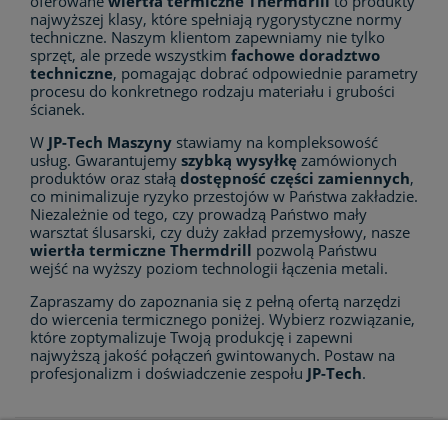
oferowane
wiertła termiczne Thermdrill
to produkty
najwyższej klasy, które spełniają rygorystyczne normy
techniczne. Naszym klientom zapewniamy nie tylko
sprzęt, ale przede wszystkim
fachowe doradztwo
techniczne
, pomagając dobrać odpowiednie parametry
procesu do konkretnego rodzaju materiału i grubości
ścianek.
W
JP-Tech Maszyny
stawiamy na kompleksowość
usług. Gwarantujemy
szybką wysyłkę
zamówionych
produktów oraz stałą
dostępność części zamiennych
,
co minimalizuje ryzyko przestojów w Państwa zakładzie.
Niezależnie od tego, czy prowadzą Państwo mały
warsztat ślusarski, czy duży zakład przemysłowy, nasze
wiertła termiczne Thermdrill
pozwolą Państwu
wejść na wyższy poziom technologii łączenia metali.
Zapraszamy do zapoznania się z pełną ofertą narzędzi
do wiercenia termicznego poniżej. Wybierz rozwiązanie,
które zoptymalizuje Twoją produkcję i zapewni
najwyższą jakość połączeń gwintowanych. Postaw na
profesjonalizm i doświadczenie zespołu
JP-Tech
.