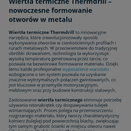
Wiertła termiczne Thermdrill –
nowoczesne formowanie
otworów w metalu
Wiertła termiczne Thermdrill
to innowacyjne
narzędzia, które zrewolucjonizowały sposób
wykonywania otworów w cienkościennych profilach i
rurach metalowych. W przeciwieństwie do tradycyjnej
obróbki skrawaniem, technologia ta wykorzystuje
wysoką temperaturę generowaną przez tarcie, co
pozwala na bezwiórowe formowanie materiału. Dzięki
temu każde profesjonalne
wyposażenie warsztatu
wzbogacone o ten system pozwala na uzyskanie
znacznie wytrzymalszych połączeń gwintowanych, co
jest kluczowe w przemyśle motoryzacyjnym,
meblowym oraz przy budowie konstrukcji stalowych.
Zastosowanie
wiertła termicznego
eliminuje potrzebę
używania nitonakrętek czy dospawywania tulejek
wzmacniających. Proces polega na przemieszczeniu
rozgrzanego materiału, który tworzy charakterystyczny
kołnierz (tulejkę) pod powierzchnią blachy, zwiększając
tym samym grubość ścianki w miejscu otworu nawet