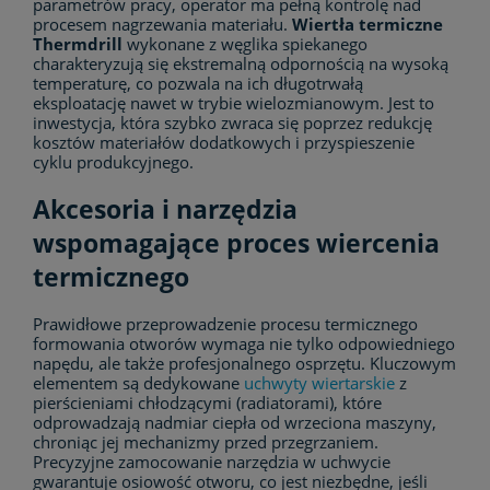
parametrów pracy, operator ma pełną kontrolę nad
procesem nagrzewania materiału.
Wiertła termiczne
Thermdrill
wykonane z węglika spiekanego
charakteryzują się ekstremalną odpornością na wysoką
temperaturę, co pozwala na ich długotrwałą
eksploatację nawet w trybie wielozmianowym. Jest to
inwestycja, która szybko zwraca się poprzez redukcję
kosztów materiałów dodatkowych i przyspieszenie
cyklu produkcyjnego.
Akcesoria i narzędzia
wspomagające proces wiercenia
termicznego
Prawidłowe przeprowadzenie procesu termicznego
formowania otworów wymaga nie tylko odpowiedniego
napędu, ale także profesjonalnego osprzętu. Kluczowym
elementem są dedykowane
uchwyty wiertarskie
z
pierścieniami chłodzącymi (radiatorami), które
odprowadzają nadmiar ciepła od wrzeciona maszyny,
chroniąc jej mechanizmy przed przegrzaniem.
Precyzyjne zamocowanie narzędzia w uchwycie
gwarantuje osiowość otworu, co jest niezbędne, jeśli