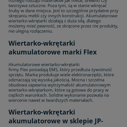
różnego rodzaju materiałów jak metal, drewno czy
tworzywa sztuczne. Poza tym, są w stanie wkręcać
śruby w dane miejsca. Jest to szczególnie przydatne przy
skręcaniu mebli czy innych konstrukcji. Akumulatorowe
wiertarko-wkrętarki działają z duża siłą, dlatego
możemy mieć pewność, ze skręcone przez nie produkty,
nie ulegną rozłączeniu.
Wiertarko-wkrętarki
akumulatorowe marki Flex
Akumulatorowe wiertarko-wkrętarki
firmy Flex posiadają EMS, który przedłuża żywotność
sprzętu. Marka produkuje wiele elektronarzędzi, które
odznaczają się wysoką jakością. Mocna i szczelna
obudowa zapewnia wytrzymałość akumulatorowym
wiertarko-wkrętarkom, które są gotowe do pracy w
ciężkich warunkach. Solidne wykonanie pozwala na
wiercenie nawet w twardszych materiałach.
Wiertarko-wkrętarki
akumulatorowe w sklepie JP-