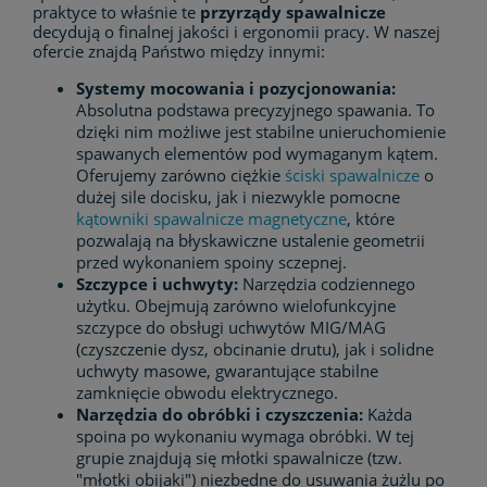
praktyce to właśnie te
przyrządy spawalnicze
decydują o finalnej jakości i ergonomii pracy. W naszej
ofercie znajdą Państwo między innymi:
Systemy mocowania i pozycjonowania:
Absolutna podstawa precyzyjnego spawania. To
dzięki nim możliwe jest stabilne unieruchomienie
spawanych elementów pod wymaganym kątem.
Oferujemy zarówno ciężkie
ściski spawalnicze
o
dużej sile docisku, jak i niezwykle pomocne
kątowniki spawalnicze magnetyczne
, które
pozwalają na błyskawiczne ustalenie geometrii
przed wykonaniem spoiny sczepnej.
Szczypce i uchwyty:
Narzędzia codziennego
użytku. Obejmują zarówno wielofunkcyjne
szczypce do obsługi uchwytów MIG/MAG
(czyszczenie dysz, obcinanie drutu), jak i solidne
uchwyty masowe, gwarantujące stabilne
zamknięcie obwodu elektrycznego.
Narzędzia do obróbki i czyszczenia:
Każda
spoina po wykonaniu wymaga obróbki. W tej
grupie znajdują się młotki spawalnicze (tzw.
"młotki obijaki") niezbędne do usuwania żużlu po