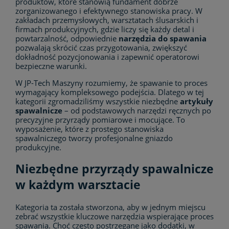
produktów, które stanowią fundament dobrze
zorganizowanego i efektywnego stanowiska pracy. W
zakładach przemysłowych, warsztatach ślusarskich i
firmach produkcyjnych, gdzie liczy się każdy detal i
powtarzalność, odpowiednie
narzędzia do spawania
pozwalają skrócić czas przygotowania, zwiększyć
dokładność pozycjonowania i zapewnić operatorowi
bezpieczne warunki.
W JP-Tech Maszyny rozumiemy, że spawanie to proces
wymagający kompleksowego podejścia. Dlatego w tej
kategorii zgromadziliśmy wszystkie niezbędne
artykuły
spawalnicze
– od podstawowych narzędzi ręcznych po
precyzyjne przyrządy pomiarowe i mocujące. To
wyposażenie, które z prostego stanowiska
spawalniczego tworzy profesjonalne gniazdo
produkcyjne.
Niezbędne przyrządy spawalnicze
w każdym warsztacie
Kategoria ta została stworzona, aby w jednym miejscu
zebrać wszystkie kluczowe narzędzia wspierające proces
spawania. Choć często postrzegane jako dodatki, w