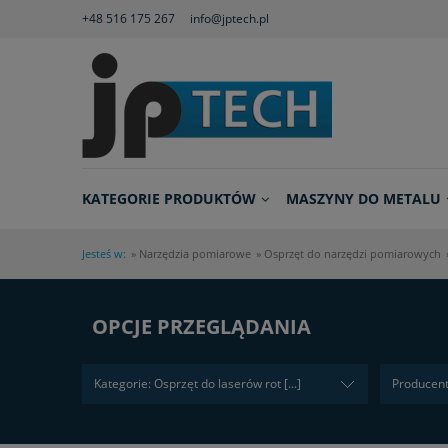
+48 516 175 267
info@jptech.pl
KATEGORIE PRODUKTÓW
MASZYNY DO METALU
Jesteś w:
»
Narzędzia pomiarowe
»
Osprzęt do narzędzi pomiarowych
OPCJE PRZEGLĄDANIA
Kategorie: Osprzęt do laserów rot [...]
Producent