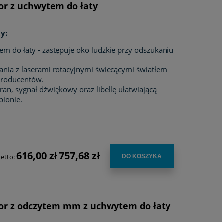
or z uchwytem do łaty
y:
m do łaty - zastępuje oko ludzkie przy odszukaniu
nia z laserami rotacyjnymi świecącymi światłem
producentów.
an, sygnał dźwiękowy oraz libellę ułatwiającą
pionie.
616,00 zł
757,68 zł
netto:
DO KOSZYKA
tor z odczytem mm z uchwytem do łaty