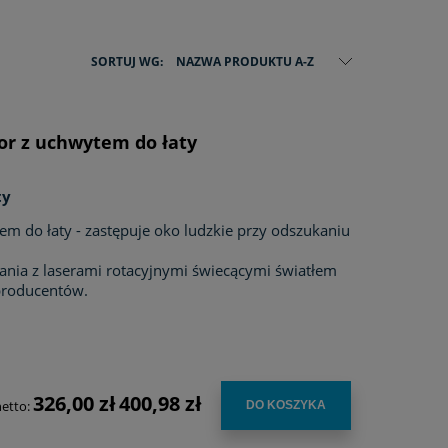
SORTUJ WG:
NAZWA PRODUKTU A-Z
or z uchwytem do łaty
ty
m do łaty - zastępuje oko ludzkie przy odszukaniu
nia z laserami rotacyjnymi świecącymi światłem
producentów.
326,00 zł
400,98 zł
netto:
DO KOSZYKA