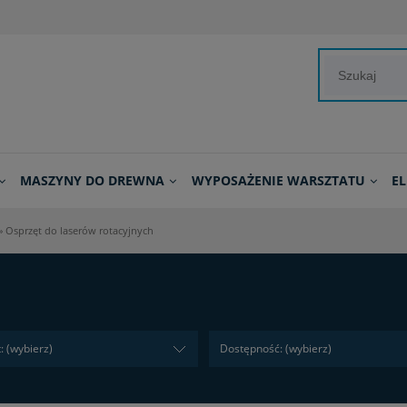
MASZYNY DO DREWNA
WYPOSAŻENIE WARSZTATU
E
»
Osprzęt do laserów rotacyjnych
: (wybierz)
Dostępność: (wybierz)