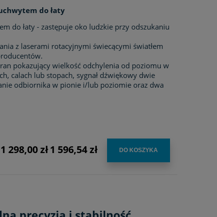
 uchwytem do łaty
m do łaty - zastępuje oko ludzkie przy odszukaniu
nia z laserami rotacyjnymi świecącymi światłem
producentów.
kran pokazujący wielkość odchylenia od poziomu w
ch, calach lub stopach, sygnał dźwiękowy dwie
manie odbiornika w pionie i/lub poziomie oraz dwa
1 298,00 zł
1 596,54 zł
:
DO KOSZYKA
a precyzja i stabilność