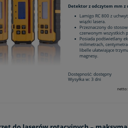
Detektor z odczytem mm z
Lamigo RC 800 z uchwyte
wiązki lasera.
Przeznaczony do stosowa
czerwonym wszystkich 
Posiada podświetlany e
milimetrach, centymetra
libelle ułatwiające trzy
magnesy.
Dostępność:
dostępny
Wysyłka w:
3 dni
netto
zęt do laserów rotacyjnych – maksymaln