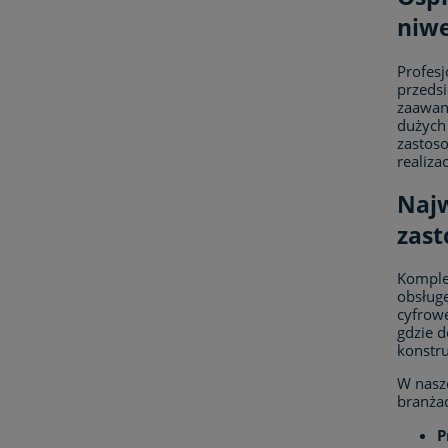
niwe
Profes
przeds
zaawa
dużych 
zastoso
realiza
Najw
zas
Kompl
obsług
cyfrowe
gdzie 
konstr
W nasze
branża
P