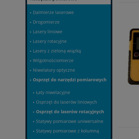
Dalmierze laserowe
Drogomierze
Lasery liniowe
Lasery rotacyjne
Lasery z zieloną wiązką
Wilgotnościomierze
Niwelatory optyczne
Osprzęt do narzędzi pomiarowych
Łaty niwelacyjne
Osprzęt do laserów liniowych
Osprzęt do laserów rotacyjnych
Statywy pomiarowe uniwersalne
Statywy pomiarowe z kolumną