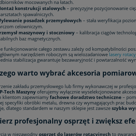
dbiorników mocowanych na łatach.
ontaż konstrukcji stalowych
– precyzyjne pozycjonowanie cię
arsztatach spawalniczych.
ylewanie posadzek przemysłowych
– stała weryfikacja pozi
arczom celowniczym.
rzemysł maszynowy i stoczniowy
– kalibracja ciągów technol
tabilnych baz magnetycznych.
e funkcjonowanie całego zestawu zależy od kompatybilności posz
głównym narzędziem roboczym są wielozadaniowe
lasery rotacy
dnia stabilizacja gwarantuje bezawaryjność i powtarzalność wy
zego warto wybrać akcesoria pomiarow
rzenie zakładu przemysłowego lub firmy wykonawczej w profesj
JP-Tech Maszyny
oferujemy wyłącznie wyselekcjonowane akceso
 klientom zapewniamy
fachowe doradztwo techniczne
– pom
nej specyfiki obróbki metalu, drewna czy wymagających prac bu
je, dlatego standardem w naszym sklepie jest zawsze
szybka wy
erz profesjonalny osprzęt i zwiększ e
ycja w niezawodny
osprzęt do laserów rotacyjnych
to gwarancj