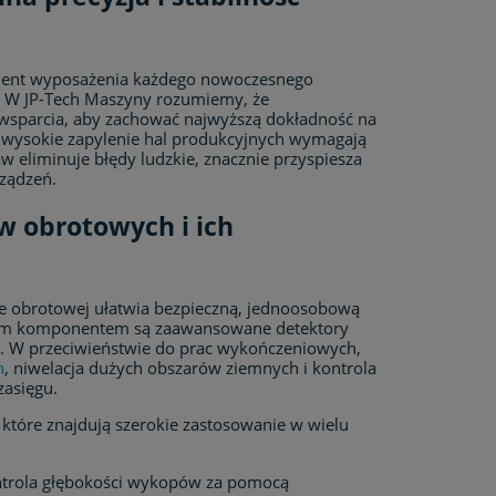
ment wyposażenia każdego nowoczesnego
. W JP-Tech Maszyny rozumiemy, że
 wsparcia, aby zachować najwyższą dokładność na
y wysokie zapylenie hal produkcyjnych wymagają
 eliminuje błędy ludzkie, znacznie przyspiesza
rządzeń.
w obrotowych i ich
 obrotowej ułatwia bezpieczną, jednoosobową
nym komponentem są zaawansowane detektory
ch. W przeciwieństwie do prac wykończeniowych,
h
, niwelacja dużych obszarów ziemnych i kontrola
asięgu.
, które znajdują szerokie zastosowanie w wielu
ntrola głębokości wykopów za pomocą