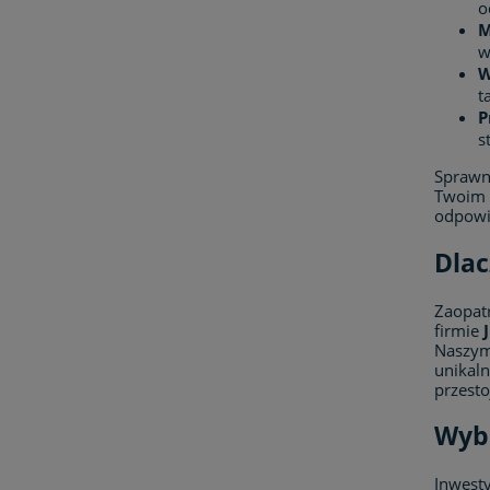
o
M
w
W
t
P
s
Sprawn
Twoim 
odpowie
Dlac
Zaopat
firmie
Naszym
unikal
przesto
Wybi
Inwest