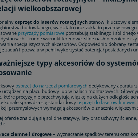
lacji wielkoobszarowej
jonalny
osprzęt do laserów rotacyjnych
stanowi kluczowy ele
iębiorstwa budowlanego, warsztatu oraz zakładu przemysłowego
nsowane
przyrządy pomiarowe
potrzebują stabilnego i solidnego
dystansach. Trudne warunki terenowe, silne nasłonecznienie cz
wania specjalistycznych akcesoriów. Odpowiednio dobrany zestaw
cję zadań i pozwala w pełni wykorzystać potencjał posiadanych u
ażniejsze typy akcesoriów do systemó
tosowanie
eksowy
osprzęt do narzędzi pomiarowych
dedykowany aparaturze
ę urządzeń na placu budowy lub w halach montażowych. Głów
, które precyzyjnie przechwytują wiązkę na dużych odległościa
doskonale sprawdza się standardowy
osprzęt do laserów liniowyc
ukcji przemysłowych wymagają akcesoriów o znacznie większym z
j ofercie znajdują się solidne statywy, łaty oraz uchwyty ścienne
ch:
race ziemne i drogowe
– wyznaczanie spadków terenu oraz ko