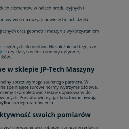
żkich elementów w halach produkcyjnych i
omu wylewki na dużych powierzchniach dzięki
ogicznych oraz geometrii maszyn z wykorzystaniem
czególnych elementów. Niezależnie od tego, czy
jne
, czy klasyczne instrumenty optyczne,
ników.
e w sklepie JP-Tech Maszyny
onalny sprzęt wymaga zaufanego partnera. W
ria spełniające surowe normy wytrzymałościowe.
ożemy skompletować zestaw dopasowany do
dowlanych. Ponadto wiemy, jak kosztowne bywają
syłka
każdego zamówienia.
fektywność swoich pomiarów
a wyższej wydajności roboczej i znacznej redukcji