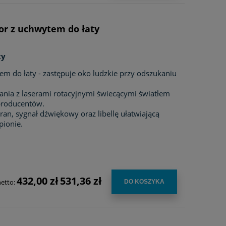
or z uchwytem do łaty
ty
m do łaty - zastępuje oko ludzkie przy odszukaniu
nia z laserami rotacyjnymi świecącymi światłem
producentów.
an, sygnał dźwiękowy oraz libellę ułatwiającą
pionie.
432,00 zł
531,36 zł
netto:
DO KOSZYKA