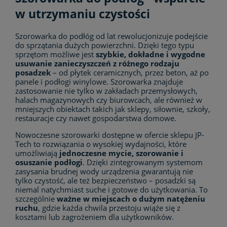
w utrzymaniu czystości
Szorowarka do podłóg od lat rewolucjonizuje podejście
do sprzątania dużych powierzchni. Dzięki tego typu
sprzętom możliwe jest
szybkie, dokładne i wygodne
usuwanie zanieczyszczeń z różnego rodzaju
posadzek
– od płytek ceramicznych, przez beton, aż po
panele i podłogi winylowe. Szorowarka znajduje
zastosowanie nie tylko w zakładach przemysłowych,
halach magazynowych czy biurowcach, ale również w
mniejszych obiektach takich jak sklepy, siłownie, szkoły,
restauracje czy nawet gospodarstwa domowe.
Nowoczesne szorowarki dostępne w ofercie sklepu JP-
Tech to rozwiązania o wysokiej wydajności, które
umożliwiają
jednoczesne mycie, szorowanie i
osuszanie podłogi
. Dzięki zintegrowanym systemom
zasysania brudnej wody urządzenia gwarantują nie
tylko czystość, ale też bezpieczeństwo – posadzki są
niemal natychmiast suche i gotowe do użytkowania. To
szczególnie
ważne w miejscach o dużym natężeniu
ruchu
, gdzie każda chwila przestoju wiąże się z
kosztami lub zagrożeniem dla użytkowników.