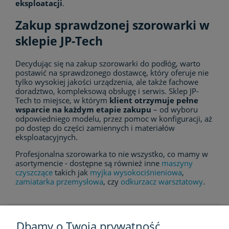
eksploatacji
.
Zakup sprawdzonej szorowarki w
sklepie JP-Tech
Decydując się na zakup szorowarki do podłóg, warto
postawić na sprawdzonego dostawcę, który oferuje nie
tylko wysokiej jakości urządzenia, ale także fachowe
doradztwo, kompleksową obsługę i serwis. Sklep JP-
Tech to miejsce, w którym
klient otrzymuje pełne
wsparcie na każdym etapie zakupu
– od wyboru
odpowiedniego modelu, przez pomoc w konfiguracji, aż
po dostęp do części zamiennych i materiałów
eksploatacyjnych.
Profesjonalna szorowarka to nie wszystko, co mamy w
asortymencie - dostępne są również inne
maszyny
czyszczące
takich jak
myjka wysokociśnieniowa
,
zamiatarka przemysłowa
, czy
odkurzacz warsztatowy
.
Dbamy o Twoją prywatność