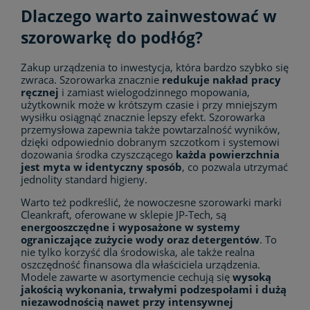
Dlaczego warto zainwestować w
szorowarkę do podłóg?
Zakup urządzenia to inwestycja, która bardzo szybko się
zwraca. Szorowarka znacznie
r
edukuje nakład pracy
ręcznej
i zamiast wielogodzinnego mopowania,
użytkownik może w krótszym czasie i przy mniejszym
wysiłku osiągnąć znacznie lepszy efekt. Szorowarka
przemysłowa zapewnia także powtarzalność wyników,
dzięki odpowiednio dobranym szczotkom i systemowi
dozowania środka czyszczącego
każda powierzchnia
jest myta w identyczny sposób
, co pozwala utrzymać
jednolity standard higieny.
Warto też podkreślić, że nowoczesne szorowarki marki
Cleankraft, oferowane w sklepie JP-Tech, są
energooszczędne i wyposażone w systemy
ograniczające zużycie wody oraz detergentów
. To
nie tylko korzyść dla środowiska, ale także realna
oszczędność finansowa dla właściciela urządzenia.
Modele zawarte w asortymencie cechują się
wysoką
jakością wykonania, trwałymi podzespołami i dużą
niezawodnością nawet przy intensywnej