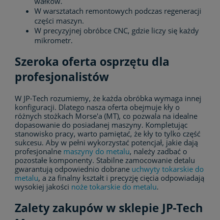
wałków.
W warsztatach remontowych podczas regeneracji
części maszyn.
W precyzyjnej obróbce CNC, gdzie liczy się każdy
mikrometr.
Szeroka oferta osprzętu dla
profesjonalistów
W JP-Tech rozumiemy, że każda obróbka wymaga innej
konfiguracji. Dlatego nasza oferta obejmuje kły o
różnych stożkach Morse'a (MT), co pozwala na idealne
dopasowanie do posiadanej maszyny. Kompletując
stanowisko pracy, warto pamiętać, że kły to tylko część
sukcesu. Aby w pełni wykorzystać potencjał, jakie dają
profesjonalne
maszyny do metalu
, należy zadbać o
pozostałe komponenty. Stabilne zamocowanie detalu
gwarantują odpowiednio dobrane
uchwyty tokarskie do
metalu
, a za finalny kształt i precyzję cięcia odpowiadają
wysokiej jakości
noże tokarskie do metalu
.
Zalety zakupów w sklepie JP-Tech