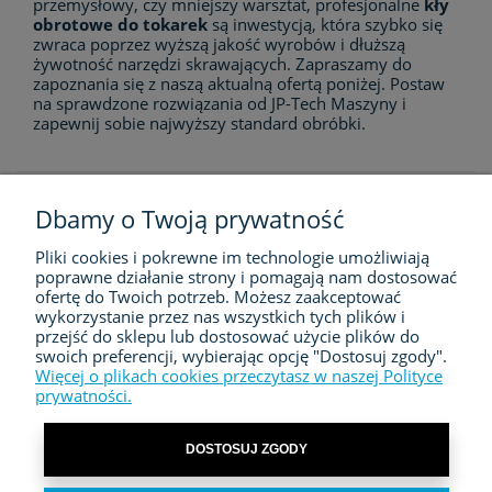
przemysłowy, czy mniejszy warsztat, profesjonalne
kły
obrotowe do tokarek
są inwestycją, która szybko się
zwraca poprzez wyższą jakość wyrobów i dłuższą
żywotność narzędzi skrawających. Zapraszamy do
zapoznania się z naszą aktualną ofertą poniżej. Postaw
na sprawdzone rozwiązania od JP-Tech Maszyny i
zapewnij sobie najwyższy standard obróbki.
Dbamy o Twoją prywatność
Pliki cookies i pokrewne im technologie umożliwiają
FIRMA
poprawne działanie strony i pomagają nam dostosować
ofertę do Twoich potrzeb. Możesz zaakceptować
ZAKUPY
wykorzystanie przez nas wszystkich tych plików i
przejść do sklepu lub dostosować użycie plików do
swoich preferencji, wybierając opcję "Dostosuj zgody".
MOJE KONTO
Więcej o plikach cookies przeczytasz w naszej Polityce
prywatności.
KONTAKT
DOSTOSUJ ZGODY