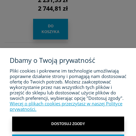
2 744,81 zł
DO
KOSZYKA
Dbamy o Twoją prywatność
Pliki cookies i pokrewne im technologie umożliwiają
FIRMA
poprawne działanie strony i pomagają nam dostosować
ofertę do Twoich potrzeb. Możesz zaakceptować
ZAKUPY
wykorzystanie przez nas wszystkich tych plików i
przejść do sklepu lub dostosować użycie plików do
swoich preferencji, wybierając opcję "Dostosuj zgody".
MOJE KONTO
Więcej o plikach cookies przeczytasz w naszej Polityce
prywatności.
KONTAKT
DOSTOSUJ ZGODY