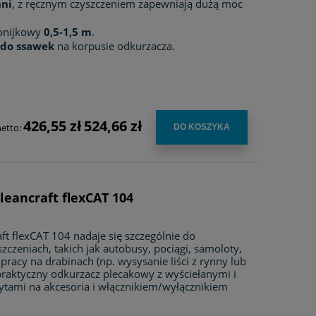
hni
, z ręcznym czyszczeniem zapewniają dużą moc
onijkowy
0,5-1,5 m
.
do ssawek
na korpusie odkurzacza.
426,55 zł
524,66 zł
netto:
DO KOSZYKA
eancraft flexCAT 104
t flexCAT 104 nadaje się szczególnie do
zczeniach, takich jak autobusy, pociągi, samoloty,
 pracy na drabinach (np. wysysanie liści z rynny lub
 praktyczny odkurzacz plecakowy z wyściełanymi i
tami na akcesoria i włącznikiem/wyłącznikiem