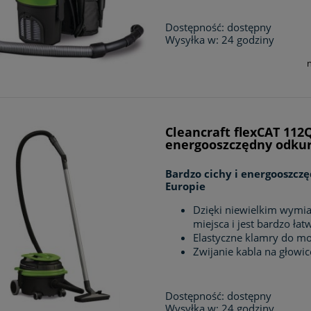
Dostępność:
dostępny
Wysyłka w:
24 godziny
Cleancraft flexCAT 112Q
energooszczędny odkur
Bardzo cichy i energooszc
Europie
Dzięki niewielkim wymia
miejsca i jest bardzo ł
Elastyczne klamry do mo
Zwijanie kabla na głowic
Dostępność:
dostępny
Wysyłka w:
24 godziny