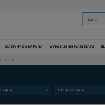
MASZYNY DO DREWNA
WYPOSAŻENIE WARSZTATU
E
ze na sucho
: (wybierz)
Dostępność: (wybierz)