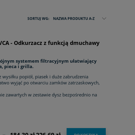
SORTUJ WG:
NAZWA PRODUKTU A-Z
 VCA - Odkurzacz z funkcją dmuchawy
wójnym systemem filtracyjnym ułatwiający
pieca i grilla.
 wysiłku popiół, piasek i duże zabrudzenia
łatwo wyjąć po otwarciu zamków zatrzaskowych,
 zawartych w zestawie dysz bezpośrednio na
184,30 zł
226,69 zł