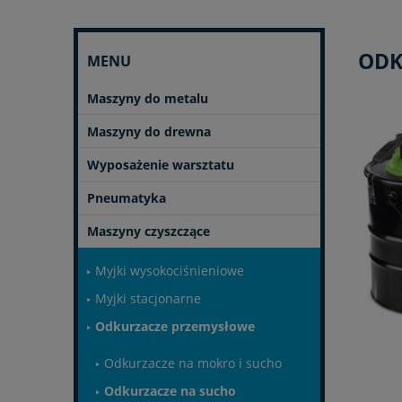
ODK
MENU
Maszyny do metalu
Maszyny do drewna
Wyposażenie warsztatu
Pneumatyka
Maszyny czyszczące
Myjki wysokociśnieniowe
Myjki stacjonarne
Odkurzacze przemysłowe
Odkurzacze na mokro i sucho
Odkurzacze na sucho