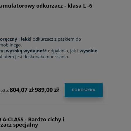
kumulatorowy odkurzacz - klasa L -6
oręczny
i
lekki
odkurzacz z paskiem do
 mobilnego.
wno
wysoką wydajność
odpylania, jak i
wysokie
ltatem jest doskonała moc ssania.
804,07 zł
989,00 zł
netto:
DO KOSZYKA
 A-CLASS - Bardzo cichy i
zacz specjalny