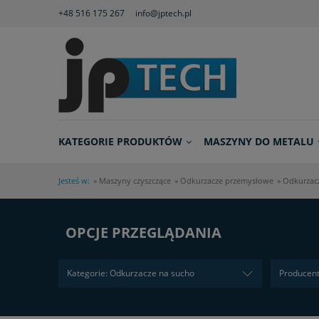
+48 516 175 267
info@jptech.pl
KATEGORIE PRODUKTÓW
MASZYNY DO METALU
Jesteś w:
»
Maszyny czyszczące
»
Odkurzacze przemysłowe
»
Odkurzac
OPCJE PRZEGLĄDANIA
Kategorie: Odkurzacze na sucho
Producent