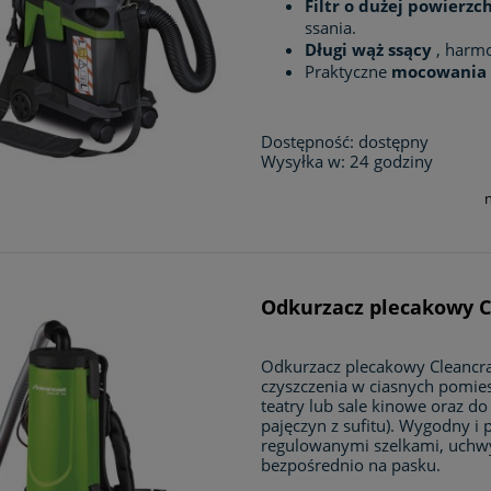
Filtr o dużej powierzc
ssania.
Długi wąż ssący
, harm
Praktyczne
mocowania 
Dostępność:
dostępny
Wysyłka w:
24 godziny
Odkurzacz plecakowy Cl
Odkurzacz plecakowy Cleancraf
czyszczenia w ciasnych pomies
teatry lub sale kinowe oraz do
pajęczyn z sufitu). Wygodny i
regulowanymi szelkami, uchwy
bezpośrednio na pasku.