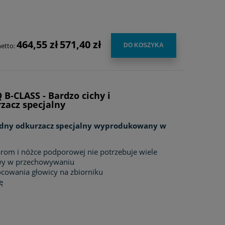
464,55 zł
571,40 zł
netto:
DO KOSZYKA
 B-CLASS - Bardzo cichy i
zacz specjalny
zędny odkurzacz specjalny wyprodukowany w
rom i nóżce podporowej nie potrzebuje wiele
atwy w przechowywaniu
cowania głowicy na zbiorniku
ę