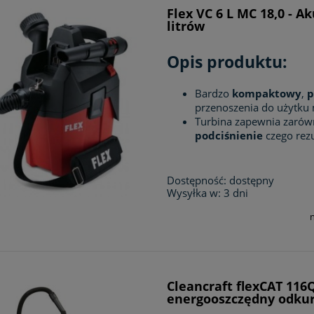
Flex VC 6 L MC 18,0 - A
litrów
Opis produktu:
Bardzo
kompaktowy
,
p
przenoszenia do użytku
Turbina zapewnia zaró
podciśnienie
czego rezu
Dostępność:
dostępny
Wysyłka w:
3 dni
Cleancraft flexCAT 116Q
energooszczędny odkur