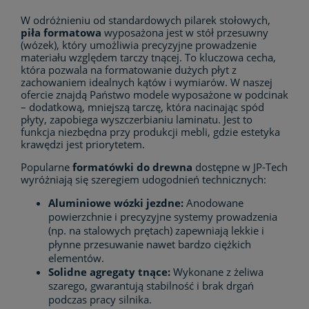
W odróżnieniu od standardowych pilarek stołowych,
piła formatowa
wyposażona jest w stół przesuwny
(wózek), który umożliwia precyzyjne prowadzenie
materiału względem tarczy tnącej. To kluczowa cecha,
która pozwala na formatowanie dużych płyt z
zachowaniem idealnych kątów i wymiarów. W naszej
ofercie znajdą Państwo modele wyposażone w podcinak
– dodatkową, mniejszą tarczę, która nacinając spód
płyty, zapobiega wyszczerbianiu laminatu. Jest to
funkcja niezbędna przy produkcji mebli, gdzie estetyka
krawędzi jest priorytetem.
Popularne
formatówki do drewna
dostępne w JP-Tech
wyróżniają się szeregiem udogodnień technicznych:
Aluminiowe wózki jezdne:
Anodowane
powierzchnie i precyzyjne systemy prowadzenia
(np. na stalowych prętach) zapewniają lekkie i
płynne przesuwanie nawet bardzo ciężkich
elementów.
Solidne agregaty tnące:
Wykonane z żeliwa
szarego, gwarantują stabilność i brak drgań
podczas pracy silnika.