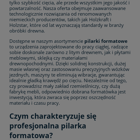
tylko szybkość cięcia, ale przede wszystkim jego jakość i
powtarzalność. Nasza oferta obejmuje zaawansowane
technologicznie rozwiązania od renomowanych
niemieckich producentów, takich jak Holzkraft i
Holzstar, które od lat wyznaczają standardy w branży
obróbki drewna.
Dostępne w naszym asortymencie
pilarki formatowe
to urządzenia zaprojektowane do pracy ciągłej, radzące
sobie doskonale zarówno z litym drewnem, jak i płytami
meblowymi, sklejką czy materiałami
drewnopochodnymi. Dzięki solidnej konstrukcji, dużej
masie własnej oraz zastosowaniu precyzyjnych wózków
jezdnych, maszyny te eliminują wibracje, gwarantując
idealnie gładką krawędź po cięciu. Niezależnie od tego,
czy prowadzisz mały zakład rzemieślniczy, czy dużą
fabrykę mebli, odpowiednio dobrana formatówka jest
inwestycją, która zwraca się poprzez oszczędność
materiału i czasu pracy.
Czym charakteryzuje się
profesjonalna pilarka
formatowa?