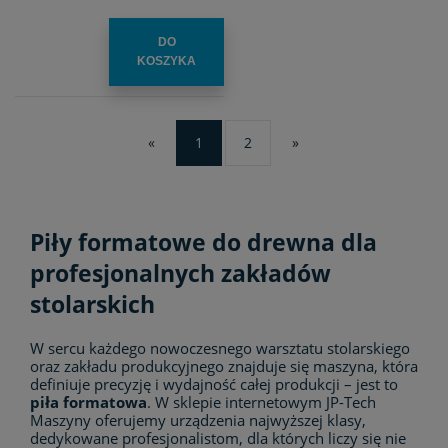
DO
KOSZYKA
«
1
2
»
Piły formatowe do drewna dla
profesjonalnych zakładów
stolarskich
W sercu każdego nowoczesnego warsztatu stolarskiego
oraz zakładu produkcyjnego znajduje się maszyna, która
definiuje precyzję i wydajność całej produkcji – jest to
piła formatowa
. W sklepie internetowym JP-Tech
Maszyny oferujemy urządzenia najwyższej klasy,
dedykowane profesjonalistom, dla których liczy się nie