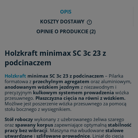
OPIS
KOSZTY DOSTAWY
CENA NIE ZAWIERA E
OPINIE O PRODUKCIE (2)
KOSZTÓW PŁATNOŚCI
Holzkraft minimax SC 3c 23 z
podcinaczem
Holzkraft
minimax SC 3c 23 z podcinaczem
– Pilarka
formatowa z
przechylnym agregatem
oraz aluminiowym,
anodowanym wózkiem jezdnym
z niezawodnym i
precyzyjnym
kulkowym systemem prowadzenia
wózka
przesuwnego.
Płaszczyzna cięcia na równi z wózkiem.
Możliwe jest poszerzenie wózka przesuwnego za pomocą
stołu bocznego z wysięgnikiem.
Stół roboczy
wykonany z użebrowanego żeliwa szarego
oraz
spawany korpus
zapewniające optymalną
stabilność
pracy bez wibracji
. Maszyna ma wbudowane
stalowe
utwardzane
i
szlifowane prowadnice
. Liniał do cięcia