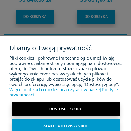
DO KOSZYKA
DO KOSZYKA
Dbamy o Twoją prywatność
FIRMA
Pliki cookies i pokrewne im technologie umożliwiają
poprawne działanie strony i pomagają nam dostosować
ZAKUPY
ofertę do Twoich potrzeb. Możesz zaakceptować
wykorzystanie przez nas wszystkich tych plików i
przejść do sklepu lub dostosować użycie plików do
MOJE KONTO
swoich preferencji, wybierając opcję "Dostosuj zgody".
Więcej o plikach cookies przeczytasz w naszej Polityce
prywatności.
KONTAKT
DOSTOSUJ ZGODY
ZAAKCEPTUJ WSZYSTKIE