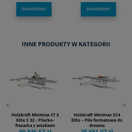
DO KOSZYKA
DO KOSZYKA
INNE PRODUKTY W KATEGORII
<
>
Holzkraft Minimax ST 5
Holzkraft Minimax SC4
Elite S 32 - Pilarko-
Elite – Piła formatowa do
frezarka z wózkiem
drewna
90 846,57 zł
35 681,07 zł
jezdnym