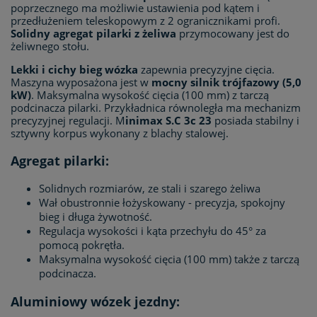
poprzecznego ma możliwie ustawienia pod kątem i
przedłużeniem teleskopowym z 2 ogranicznikami profi.
Solidny agregat pilarki z żeliwa
przymocowany jest do
żeliwnego stołu.
Lekki i cichy bieg wózka
zapewnia precyzyjne cięcia.
Maszyna wyposażona jest w
mocny silnik trójfazowy (5,0
kW)
. Maksymalna wysokość cięcia (100 mm) z tarczą
podcinacza pilarki. Przykładnica równoległa ma mechanizm
precyzyjnej regulacji. M
inimax S.C 3c 23
posiada stabilny i
sztywny korpus wykonany z blachy stalowej.
Agregat pilarki:
Solidnych rozmiarów, ze stali i szarego żeliwa
Wał obustronnie łożyskowany - precyzja, spokojny
bieg i długa żywotność.
Regulacja wysokości i kąta przechyłu do 45° za
pomocą pokrętła.
Maksymalna wysokość cięcia (100 mm) także z tarczą
podcinacza.
Aluminiowy wózek jezdny: