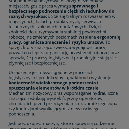
Stół podnośny nożycowy to sprzęt niezbędny w
miejscach, gdzie praca wymaga
sprawnego i
bezpiecznego podnoszenia ciężkich ładunków do
różnych wysokości
. Stał się trafnym rozwiązaniem w
magazynach, halach produkcyjnych, serwisach
technicznych i zakładach montażowych. Dzięki
zdolności do utrzymywania stabilnej powierzchni
roboczej na zmiennych poziomach
wspiera ergonomię
pracy, ogranicza zmęczenie i ryzyko urazów
. To
sprzęt, który znacząco zwiększa wydajność pracy,
pozwala na lepszą organizację przestrzeni roboczej oraz
sprawia, że procesy logistyczne i produkcyjne stają się
płynniejsze i bezpieczniejsze.
Urządzenie jest niezastąpione w procesach
logistycznych i produkcyjnych, w których występuje
konieczność wielokrotnego podnoszenia i
opuszczania elementów w krótkim czasie
.
Mechanizm nożycowy oraz wspomaganie hydrauliczne
znacząco redukują wysiłek fizyczny operatorów,
chroniąc ich przed przeciążeniami, urazami kręgosłupa
czy kontuzjami wynikającymi z niewłaściwego
podnoszenia.
Jeśli poszukujesz maszyn, które usprawnią codzienne
wykonywanie obowiązków w zakładzie - zobacz, czym