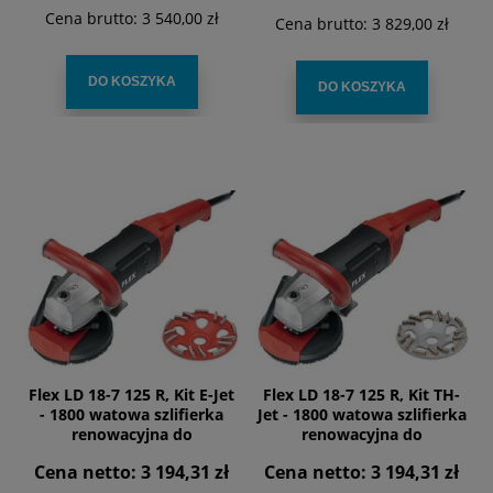
Cena brutto:
3 540,00 zł
Cena brutto:
3 829,00 zł
DO KOSZYKA
DO KOSZYKA
Flex LD 18-7 125 R, Kit E-Jet
Flex LD 18-7 125 R, Kit TH-
- 1800 watowa szlifierka
Jet - 1800 watowa szlifierka
renowacyjna do
renowacyjna do
bezpyłowego szlifowania
bezpyłowego szlifowania
Cena netto:
3 194,31 zł
Cena netto:
3 194,31 zł
blisko krawędzi , 125mm
blisko krawędzi , 125mm