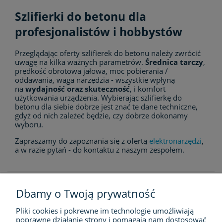
Szlifierki do betonu dla
profesjonalistów i hobbystów
Przeglądając oferty szlifierek do betonu należy zwrócić
uwagę na kilka ważnych parametrów.
Średnica tarczy
,
prędkość obrotowa jałowa, moc pobierania /
oddawania, waga narzędzia - wszystkie wpłyną
na
wydajność oraz skuteczność
, i komfort
użytkowania urządzenia. Wybierając szlifierkę do
betonu dla siebie dobrze jest znać te dane techniczne,
gdyż od nich zależeć będzie, czy dobrze dokonamy
wyboru.
Zapraszamy do zapoznania się z ofertą
elektronarzędzi
,
a w razie pytań - do kontaktu z naszym zespołem.
Dbamy o Twoją prywatność
Pliki cookies i pokrewne im technologie umożliwiają
FIRMA
poprawne działanie strony i pomagają nam dostosować