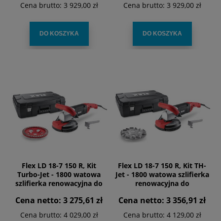
Cena brutto:
3 929,00 zł
Cena brutto:
3 929,00 zł
DO KOSZYKA
DO KOSZYKA
Flex LD 18-7 150 R, Kit
Flex LD 18-7 150 R, Kit TH-
Turbo-Jet - 1800 watowa
Jet - 1800 watowa szlifierka
szlifierka renowacyjna do
renowacyjna do
bezpyłowego szlifowania
bezpyłowego szlifowania
Cena netto:
3 275,61 zł
Cena netto:
3 356,91 zł
blisko krawędzi , 150mm
blisko krawędzi , 150mm
Cena brutto:
4 029,00 zł
Cena brutto:
4 129,00 zł