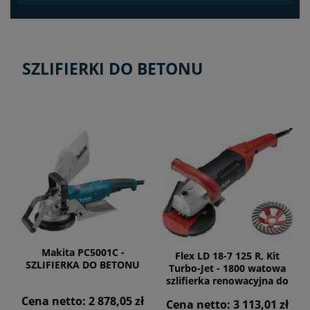
SZLIFIERKI DO BETONU
Makita PC5001C -
Flex LD 18-7 125 R, Kit
SZLIFIERKA DO BETONU
Turbo-Jet - 1800 watowa
szlifierka renowacyjna do
bezpyłowego szlifowania
Cena netto:
2 878,05 zł
Cena netto:
3 113,01 zł
blisko krawędzi , 125mm