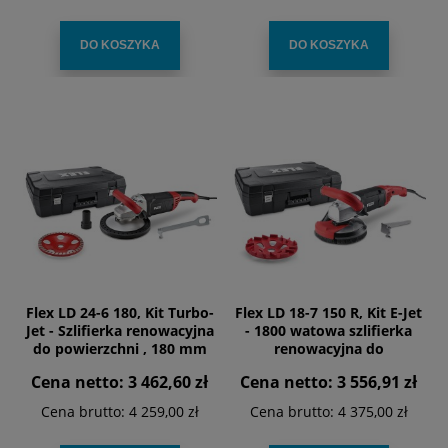
DO KOSZYKA
DO KOSZYKA
Flex LD 24-6 180, Kit Turbo-
Flex LD 18-7 150 R, Kit E-Jet
Jet - Szlifierka renowacyjna
- 1800 watowa szlifierka
do powierzchni , 180 mm
renowacyjna do
bezpyłowego szlifowania
Cena netto:
3 462,60 zł
Cena netto:
3 556,91 zł
blisko krawędzi , 150mm
Cena brutto:
4 259,00 zł
Cena brutto:
4 375,00 zł