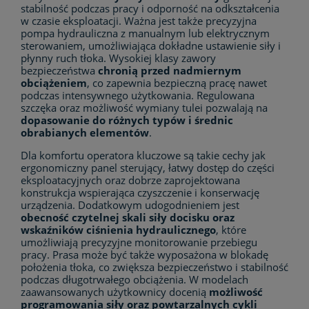
stabilność podczas pracy i odporność na odkształcenia
w czasie eksploatacji. Ważna jest także precyzyjna
pompa hydrauliczna z manualnym lub elektrycznym
sterowaniem, umożliwiająca dokładne ustawienie siły i
płynny ruch tłoka. Wysokiej klasy zawory
bezpieczeństwa
chronią przed nadmiernym
obciążeniem
, co zapewnia bezpieczną pracę nawet
podczas intensywnego użytkowania. Regulowana
szczęka oraz możliwość wymiany tulei pozwalają na
dopasowanie do różnych typów i średnic
obrabianych elementów
.
Dla komfortu operatora kluczowe są takie cechy jak
ergonomiczny panel sterujący, łatwy dostęp do części
eksploatacyjnych oraz dobrze zaprojektowana
konstrukcja wspierająca czyszczenie i konserwację
urządzenia. Dodatkowym udogodnieniem jest
obecność czytelnej skali siły docisku oraz
wskaźników ciśnienia hydraulicznego
, które
umożliwiają precyzyjne monitorowanie przebiegu
pracy. Prasa może być także wyposażona w blokadę
położenia tłoka, co zwiększa bezpieczeństwo i stabilność
podczas długotrwałego obciążenia. W modelach
zaawansowanych użytkownicy docenią
możliwość
programowania siły oraz powtarzalnych cykli