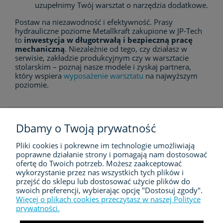
uzupełnimy Twój warsztat o narzędzia dodatkowe.
Postaw na niezawodność i efektywność. Prasy
hydrauliczne poziome Metallkraft zakupione w JP-Tech
to
inwestycja w długotrwałą i bezpieczną pracę
mechaniczną
. Niezależnie od tego, czy działasz w
serwisie, zakładzie produkcyjnym czy w warsztacie
stolarskim – poznaj nasze modele i zyskaj partnera,
który wspiera
wyposażenie warsztatu
na najwyższym
poziomie.
Dbamy o Twoją prywatność
Pliki cookies i pokrewne im technologie umożliwiają
FIRMA
poprawne działanie strony i pomagają nam dostosować
ofertę do Twoich potrzeb. Możesz zaakceptować
ZAKUPY
wykorzystanie przez nas wszystkich tych plików i
przejść do sklepu lub dostosować użycie plików do
swoich preferencji, wybierając opcję "Dostosuj zgody".
MOJE KONTO
Więcej o plikach cookies przeczytasz w naszej Polityce
prywatności.
KONTAKT