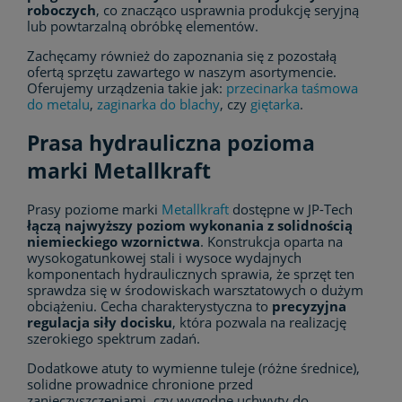
roboczych
, co znacząco usprawnia produkcję seryjną
lub powtarzalną obróbkę elementów.
Zachęcamy również do zapoznania się z pozostałą
ofertą sprzętu zawartego w naszym asortymencie.
Oferujemy urządzenia takie jak:
przecinarka taśmowa
do metalu
,
zaginarka do blachy
, czy
giętarka
.
Prasa hydrauliczna pozioma
marki Metallkraft
Prasy poziome marki
Metallkraft
dostępne w JP-Tech
łączą najwyższy poziom wykonania z solidnością
niemieckiego wzornictwa
. Konstrukcja oparta na
wysokogatunkowej stali i wysoce wydajnych
komponentach hydraulicznych sprawia, że sprzęt ten
sprawdza się w środowiskach warsztatowych o dużym
obciążeniu. Cecha charakterystyczna to
precyzyjna
regulacja siły docisku
, która pozwala na realizację
szerokiego spektrum zadań.
Dodatkowe atuty to wymienne tuleje (różne średnice),
solidne prowadnice chronione przed
zanieczyszczeniami, czy wygodne uchwyty do