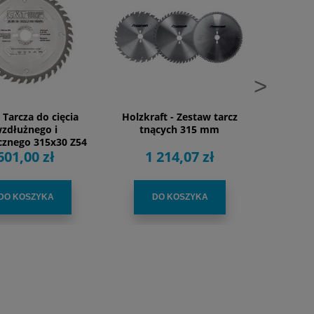
>
 Tarcza do cięcia
Holzkraft - Zestaw tarcz
Holzkra
zdłużnego i
tnących 315 mm
315x
cznego 315x30 Z54
601,00 zł
1 214,07 zł
4
DO KOSZYKA
DO KOSZYKA
D