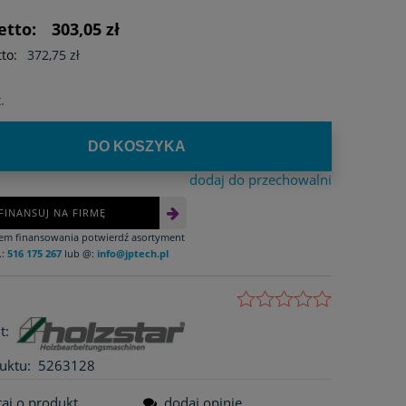
ści
etto:
303,05 zł
to:
372,75 zł
.
DO KOSZYKA
dodaj do przechowalni
FINANSUJ NA FIRMĘ
iem finansowania potwierdź asortyment
.:
516 175 267
lub @:
info@jptech.pl
t:
uktu:
5263128
taj o produkt
dodaj opinię