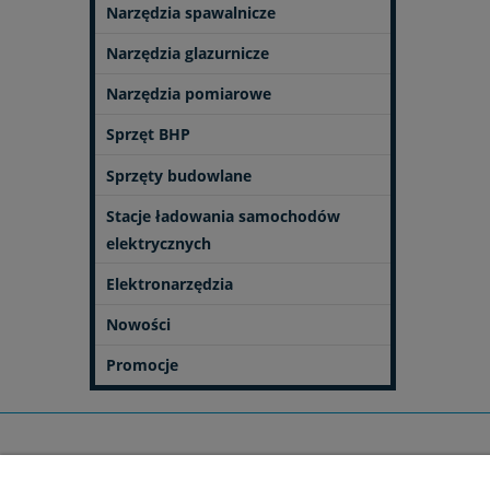
Narzędzia spawalnicze
Narzędzia glazurnicze
Narzędzia pomiarowe
Sprzęt BHP
Sprzęty budowlane
Stacje ładowania samochodów
elektrycznych
Elektronarzędzia
Nowości
Promocje