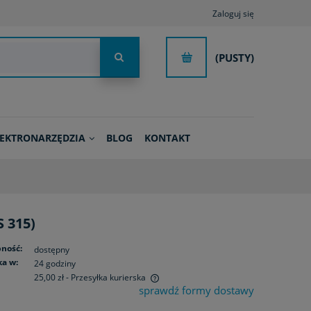
Zaloguj się
(PUSTY)
LEKTRONARZĘDZIA
BLOG
KONTAKT
 315)
ność:
dostępny
a w:
24 godziny
25,00 zł
- Przesyłka kurierska
sprawdź formy dostawy
ie zawiera ewentualnych kosztów