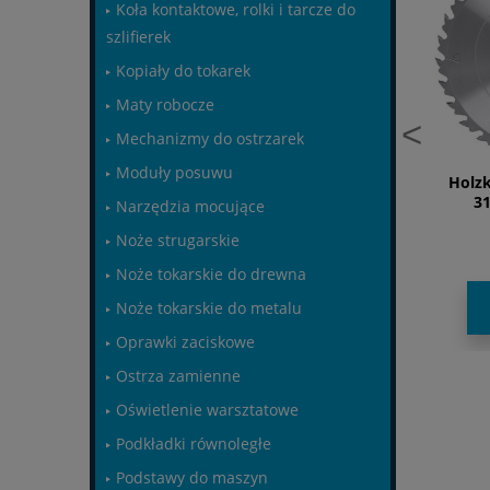
Koła kontaktowe, rolki i tarcze do
szlifierek
Kopiały do tokarek
Maty robocze
<
Mechanizmy do ostrzarek
Moduły posuwu
kraft - Tarcza tnąca
Holzkraft - Tarcza tnąca
Holzk
15x30x3,2 60 WZ
300x30 mm Z96 - KSB-SFB
3
Narzędzia mocujące
300/96
489,60 zł
641,51 zł
Noże strugarskie
Noże tokarskie do drewna
Noże tokarskie do metalu
DO KOSZYKA
DO KOSZYKA
Oprawki zaciskowe
Ostrza zamienne
Oświetlenie warsztatowe
Podkładki równoległe
Podstawy do maszyn