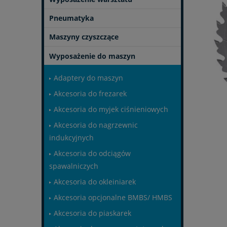
Pneumatyka
Maszyny czyszczące
Wyposażenie do maszyn
Adaptery do maszyn
Akcesoria do frezarek
Akcesoria do myjek ciśnieniowych
Akcesoria do nagrzewnic
indukcyjnych
Akcesoria do odciągów
spawalniczych
Akcesoria do okleiniarek
Akcesoria opcjonalne BMBS/ HMBS
Akcesoria do piaskarek