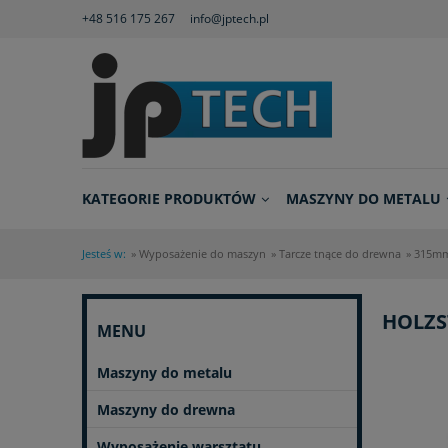
+48 516 175 267
info@jptech.pl
KATEGORIE PRODUKTÓW
MASZYNY DO METALU
Jesteś w:
»
Wyposażenie do maszyn
»
Tarcze tnące do drewna
»
315m
HOLZS
MENU
Maszyny do metalu
Maszyny do drewna
Wyposażenie warsztatu