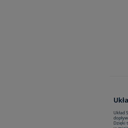
Ukła
Układ 
dopływ 
Dzięki
w miejs