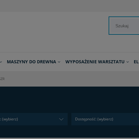
MASZYNY DO DREWNA
WYPOSAŻENIE WARSZTATU
E
SZR
: (wybierz)
Dostępność: (wybierz)