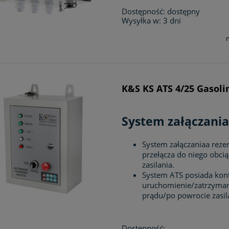
Dostępność:
dostępny
Wysyłka w:
3 dni
K&S KS ATS 4/25 Gasoli
System załączania
System załączaniaa reze
przełącza do niego obci
zasilania.
System ATS posiada kont
uruchomienie/zatrzyman
prądu/po powrocie zasil
Dostępność: