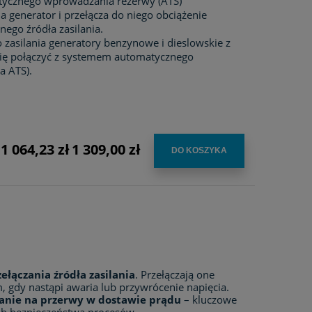
tycznego wprowadzania rezerwy (ATS)
 generator i przełącza do niego obciążenie
ego źródła zasilania.
 zasilania generatory benzynowe i dieslowskie z
się połączyć z systemem automatycznego
a ATS).
1 064,23 zł
1 309,00 zł
:
DO KOSZYKA
łączania źródła zasilania
. Przełączają one
m, gdy nastąpi awaria lub przywrócenie napięcia.
anie na przerwy w dostawie prądu
– kluczowe
 lub bezpieczeństwa procesów.