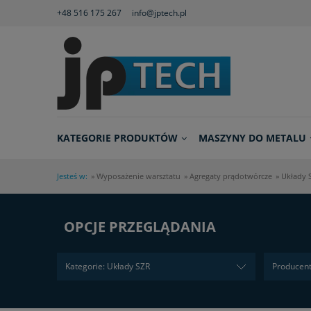
+48 516 175 267
info@jptech.pl
KATEGORIE PRODUKTÓW
MASZYNY DO METALU
Jesteś w:
»
Wyposażenie warsztatu
»
Agregaty prądotwórcze
»
Układy 
OPCJE PRZEGLĄDANIA
Kategorie: Układy SZR
Producent