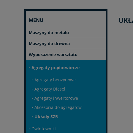
UKŁ
MENU
Maszyny do metalu
Maszyny do drewna
Wyposażenie warsztatu
Agregaty prądotwórcze
Agregaty benzynowe
Agregaty Diesel
Agregaty inwertorowe
Akcesoria do agregatów
Układy SZR
Gwintowniki