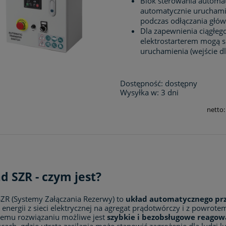
Blok sterowania automa
automatycznie uruchamia
podczas odłączania główn
Dla zapewnienia ciągłego
elektrostarterem mogą 
uruchamienia (wejście dl
Dostępność:
dostępny
Wysyłka w:
3 dni
netto
d SZR - czym jest?
SZR (Systemy Załączania Rezerwy) to
układ automatycznego prze
energii z sieci elektrycznej na agregat prądotwórczy i z powrote
 temu rozwiązaniu możliwe jest
szybkie i bezobsługowe reagow
cach, gdzie utrata zasilania może stanowić zagrożenie dla ludzi