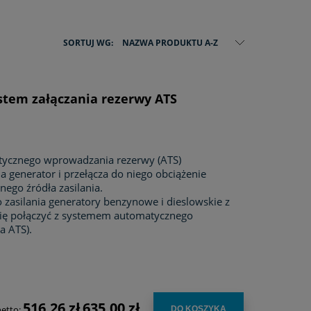
SORTUJ WG:
NAZWA PRODUKTU A-Z
stem załączania rezerwy ATS
tycznego wprowadzania rezerwy (ATS)
 generator i przełącza do niego obciążenie
ego źródła zasilania.
 zasilania generatory benzynowe i dieslowskie z
się połączyć z systemem automatycznego
a ATS).
516,26 zł
635,00 zł
netto:
DO KOSZYKA