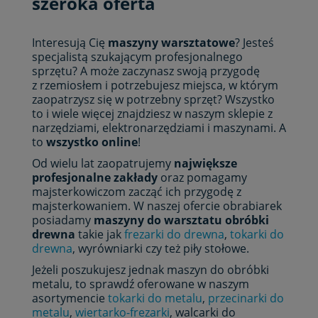
szeroka oferta
Interesują Cię
maszyny warsztatowe
? Jesteś
specjalistą szukającym profesjonalnego
sprzętu? A może zaczynasz swoją przygodę
z rzemiosłem i potrzebujesz miejsca, w którym
zaopatrzysz się w potrzebny sprzęt? Wszystko
to i wiele więcej znajdziesz w naszym sklepie z
narzędziami, elektronarzędziami i maszynami. A
to
wszystko online
!
Od wielu lat zaopatrujemy
największe
profesjonalne zakłady
oraz pomagamy
majsterkowiczom zacząć ich przygodę z
majsterkowaniem. W naszej ofercie obrabiarek
posiadamy
maszyny do warsztatu obróbki
drewna
takie jak
frezarki do drewna
,
tokarki do
drewna
, wyrówniarki czy też piły stołowe.
Jeżeli poszukujesz jednak maszyn do obróbki
metalu, to sprawdź oferowane w naszym
asortymencie
tokarki do metalu
,
przecinarki do
metalu
,
wiertarko-frezarki
, walcarki do