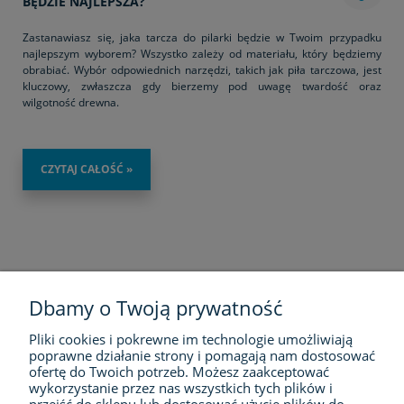
BĘDZIE NAJLEPSZA?
Zastanawiasz się, jaka tarcza do pilarki będzie w Twoim przypadku
najlepszym wyborem? Wszystko zależy od materiału, który będziemy
obrabiać. Wybór odpowiednich narzędzi, takich jak piła tarczowa, jest
kluczowy, zwłaszcza gdy bierzemy pod uwagę twardość oraz
wilgotność drewna.
CZYTAJ CAŁOŚĆ »
Dbamy o Twoją prywatność
Pliki cookies i pokrewne im technologie umożliwiają
FIRMA
poprawne działanie strony i pomagają nam dostosować
ofertę do Twoich potrzeb. Możesz zaakceptować
wykorzystanie przez nas wszystkich tych plików i
ZAKUPY