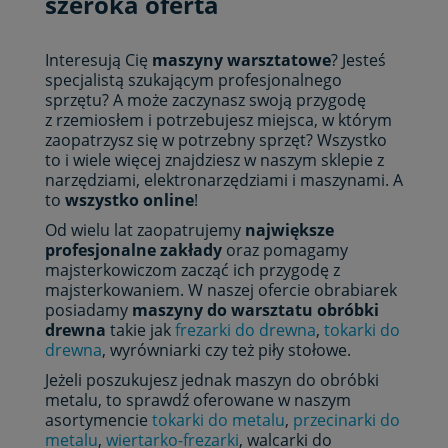
szeroka oferta
Interesują Cię
maszyny warsztatowe
? Jesteś
specjalistą szukającym profesjonalnego
sprzętu? A może zaczynasz swoją przygodę
z rzemiosłem i potrzebujesz miejsca, w którym
zaopatrzysz się w potrzebny sprzęt? Wszystko
to i wiele więcej znajdziesz w naszym sklepie z
narzędziami, elektronarzędziami i maszynami. A
to
wszystko online
!
Od wielu lat zaopatrujemy
największe
profesjonalne zakłady
oraz pomagamy
majsterkowiczom zacząć ich przygodę z
majsterkowaniem. W naszej ofercie obrabiarek
posiadamy
maszyny do warsztatu obróbki
drewna
takie jak
frezarki do drewna
,
tokarki do
drewna
, wyrówniarki czy też piły stołowe.
Jeżeli poszukujesz jednak maszyn do obróbki
metalu, to sprawdź oferowane w naszym
asortymencie
tokarki do metalu
,
przecinarki do
metalu
,
wiertarko-frezarki
, walcarki do