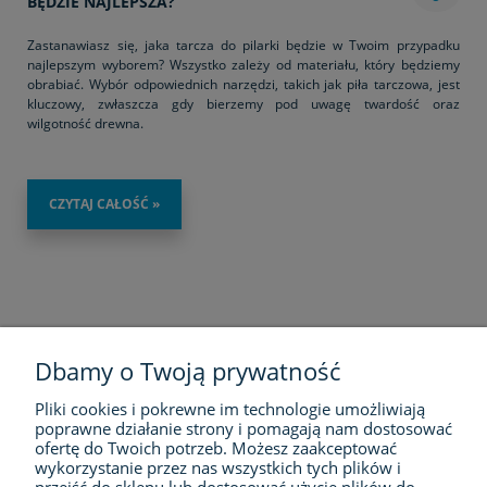
BĘDZIE NAJLEPSZA?
Zastanawiasz się, jaka tarcza do pilarki będzie w Twoim przypadku
najlepszym wyborem? Wszystko zależy od materiału, który będziemy
obrabiać. Wybór odpowiednich narzędzi, takich jak piła tarczowa, jest
kluczowy, zwłaszcza gdy bierzemy pod uwagę twardość oraz
wilgotność drewna.
CZYTAJ CAŁOŚĆ »
Dbamy o Twoją prywatność
Pliki cookies i pokrewne im technologie umożliwiają
FIRMA
poprawne działanie strony i pomagają nam dostosować
ofertę do Twoich potrzeb. Możesz zaakceptować
wykorzystanie przez nas wszystkich tych plików i
ZAKUPY