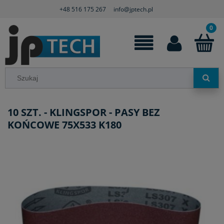
+48 516 175 267
info@jptech.pl
10 SZT. - KLINGSPOR - PASY BEZ
KOŃCOWE 75X533 K180