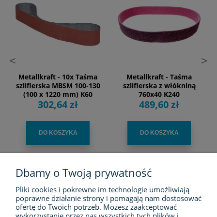
<
>
Metallkraft - 10x Taśma
Metallkraft - Taśma
szlifierska MBSM 100-130
szlifierska z włókniną
(100 x 1220 mm) K60
760x40 K240
302,64 zł
489,60 zł
DO KOSZYKA
DO KOSZYKA
Dbamy o Twoją prywatność
Pliki cookies i pokrewne im technologie umożliwiają
FIRMA
poprawne działanie strony i pomagają nam dostosować
ofertę do Twoich potrzeb. Możesz zaakceptować
ZAKUPY
wykorzystanie przez nas wszystkich tych plików i