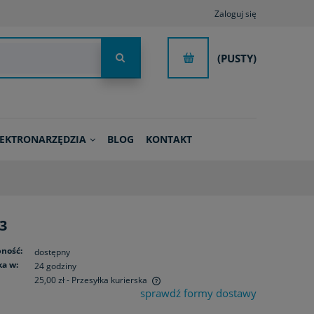
Zaloguj się
(PUSTY)
LEKTRONARZĘDZIA
BLOG
KONTAKT
3
ność:
dostępny
a w:
24 godziny
25,00 zł
- Przesyłka kurierska
sprawdź formy dostawy
ie zawiera ewentualnych kosztów