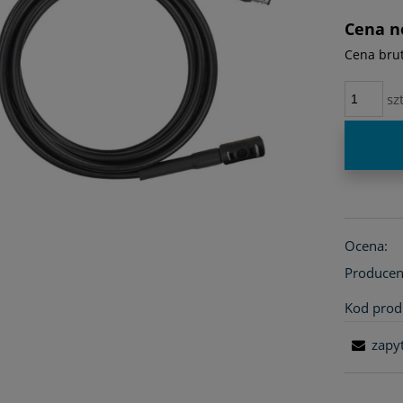
płatno
Cena n
Cena brut
szt
Ocena:
Producen
Kod prod
zapy