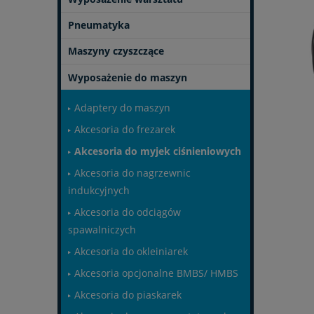
Pneumatyka
Maszyny czyszczące
Wyposażenie do maszyn
Adaptery do maszyn
Akcesoria do frezarek
Akcesoria do myjek ciśnieniowych
Akcesoria do nagrzewnic
indukcyjnych
Akcesoria do odciągów
spawalniczych
Akcesoria do okleiniarek
Akcesoria opcjonalne BMBS/ HMBS
Akcesoria do piaskarek