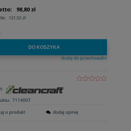
ści
etto:
98,80 zł
to:
121,52 zł
.
DO KOSZYKA
dodaj do przechowalni
t:
uktu:
7114007
taj o produkt
dodaj opinię