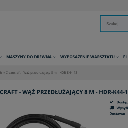
MASZYNY DO DREWNA
WYPOSAŻENIE WARSZTATU
E
ch
»
Cleancraft - Wąż przedłużający 8 m - HDR-K44-13
CRAFT - WĄŻ PRZEDŁUŻAJĄCY 8 M - HDR-K44-1
Dostęp
Wysyłk
Dostawa:
Cena n