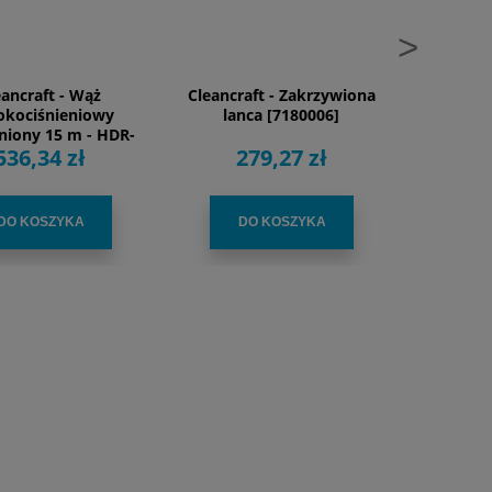
>
eancraft - Wąż
Cleancraft - Zakrzywiona
Cleancra
okociśnieniowy
lanca [7180006]
iony 15 m - HDR-
536,34 zł
279,27 zł
5
6 / 60-13 / 77-18
DO KOSZYKA
DO KOSZYKA
D