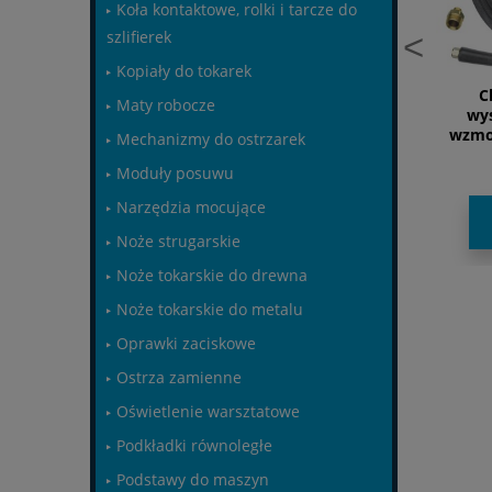
Koła kontaktowe, rolki i tarcze do
szlifierek
<
Kopiały do tokarek
ancraft - Zestaw rur
Cleancraft - Dysza okienna
C
Maty robocze
przedłużających
[7180003]
wy
wzmo
Mechanizmy do ostrzarek
153,07 zł
224,35 zł
Moduły posuwu
Narzędzia mocujące
DO KOSZYKA
DO KOSZYKA
Noże strugarskie
Noże tokarskie do drewna
Noże tokarskie do metalu
Oprawki zaciskowe
Ostrza zamienne
Oświetlenie warsztatowe
Podkładki równoległe
Podstawy do maszyn