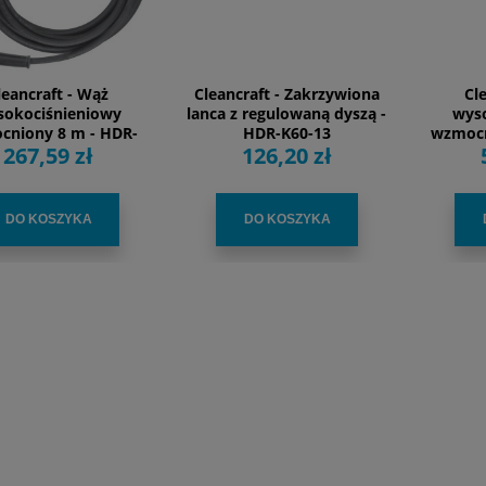
leancraft - Wąż
Cleancraft - Zakrzywiona
Cl
sokociśnieniowy
lanca z regulowaną dyszą -
wys
cniony 8 m - HDR-
HDR-K60-13
wzmocn
267,59 zł
126,20 zł
K48-15
K54-1
DO KOSZYKA
DO KOSZYKA