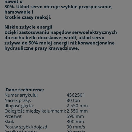
nawet o
30%. Układ servo oferuje szybkie przyspieszanie,
hamowanie i
krótkie czasy reakcji.
Niskie zużycie energii
Dzięki zastosowaniu napędów serwoelektrycznych
do ruchu belki dociskowej w dół, układ servo
zużywa do 50% mniej energii niż konwencjonalne
hydrauliczne prasy krawędziowe.
Dane techniczne:
Numer artykułu:
4562501
Nacisk prasy:
80 ton
długość gięcia:
2.550 mm
Odległość między kolumnami:
2.550 mm
Prześwit
590 mm
Skok
300 mm
Posuw szybki/dojazd
90 mm/s
Prędkość gięcia:
20 mm/s