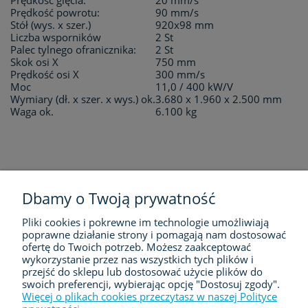
Prędkość powrotu:
90 mm/s
Stół (wys. x szer.)
920x98 mm
Liczba wsporników
2 St
Palec tylnego ofranicznika:
2 St
Skok osi X
750 mm
Prędkość osi X
300 mm/s
Moc
11,0 / 400 kW/V
Wymiary (dł. x szer. x wys.) ok.
3.680 x 1.960 x 2.500 mm
Waga ok.
6.100 kg
Dbamy o Twoją prywatność
Pliki cookies i pokrewne im technologie umożliwiają
FIRMA
poprawne działanie strony i pomagają nam dostosować
ofertę do Twoich potrzeb. Możesz zaakceptować
ZAKUPY
wykorzystanie przez nas wszystkich tych plików i
przejść do sklepu lub dostosować użycie plików do
swoich preferencji, wybierając opcję "Dostosuj zgody".
MOJE KONTO
Więcej o plikach cookies przeczytasz w naszej Polityce