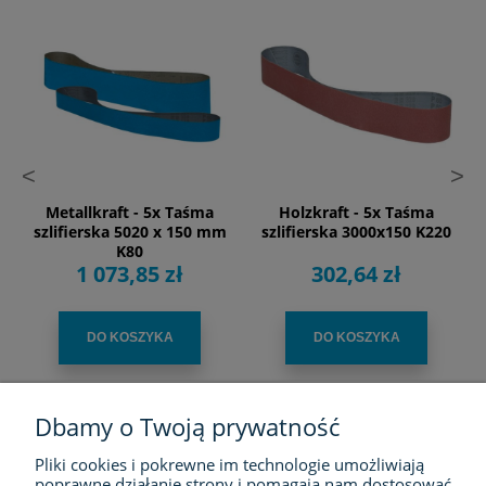
<
>
Metallkraft - 5x Taśma
Holzkraft - 5x Taśma
szlifierska 5020 x 150 mm
szlifierska 3000x150 K220
K80
1 073,85 zł
302,64 zł
DO KOSZYKA
DO KOSZYKA
Dbamy o Twoją prywatność
Pliki cookies i pokrewne im technologie umożliwiają
FIRMA
poprawne działanie strony i pomagają nam dostosować