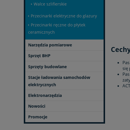
Walce szlifierskie
Przecinarki elektryczne do glazury
Przecinarki ręczne do płytek
ceramicznych
Narzędzia pomiarowe
Cechy
Sprzęt BHP
Pas
Sprzęty budowlane
się
Pas
Stacje ładowania samochodów
zat
elektrycznych
ACT
Elektronarzędzia
Nowości
Promocje