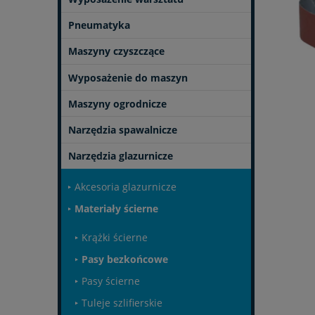
Pneumatyka
Maszyny czyszczące
Wyposażenie do maszyn
Maszyny ogrodnicze
Narzędzia spawalnicze
Narzędzia glazurnicze
Akcesoria glazurnicze
Materiały ścierne
Krążki ścierne
Pasy bezkońcowe
Pasy ścierne
Tuleje szlifierskie