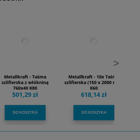
>
llkraft - Taśma
Metallkraft - 10x Taśma
Metallk
ierska z włókniną
szlifierska (150 x 2000 mm)
szlifier
760x40 K80
K60
501,29 zł
618,14 zł
1 
DO KOSZYKA
DO KOSZYKA
D