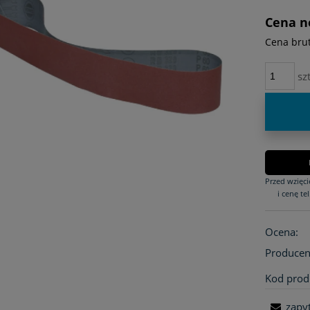
płatno
Cena n
Cena brut
szt
Przed wzięc
i cenę tel
Ocena:
Producen
Kod prod
zapy