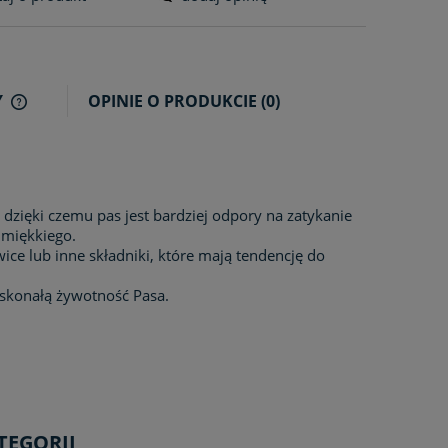
Y
OPINIE O PRODUKCIE (0)
CENA NIE ZAWIERA EWENTUALNYCH
KOSZTÓW PŁATNOŚCI
zięki czemu pas jest bardziej odpory na zatykanie
a miękkiego.
ce lub inne składniki, które mają tendencję do
oskonałą żywotność Pasa.
TEGORII