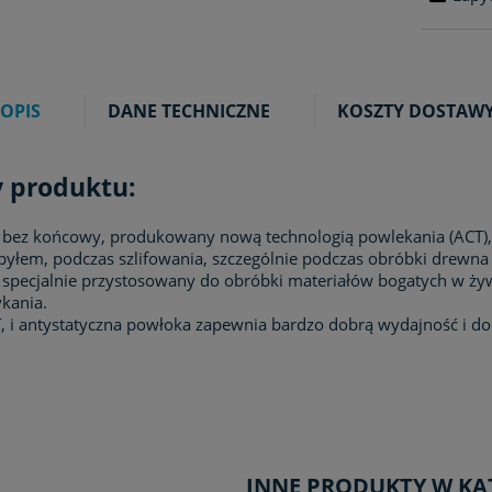
OPIS
DANE TECHNICZNE
KOSZTY DOSTAW
 produktu:
 bez końcowy, produkowany nową technologią powlekania (ACT), d
 pyłem, podczas szlifowania, szczególnie podczas obróbki drewn
 specjalnie przystosowany do obróbki materiałów bogatych w żywi
ykania.
, i antystatyczna powłoka zapewnia bardzo dobrą wydajność i d
INNE PRODUKTY W KA