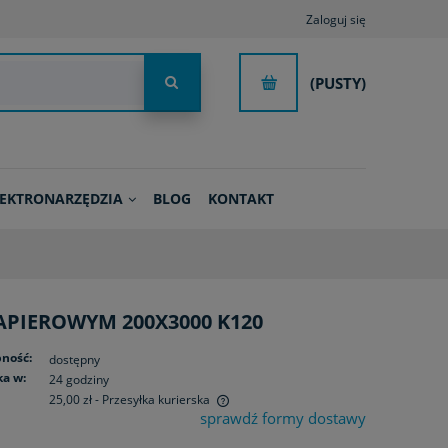
Zaloguj się
(PUSTY)
LEKTRONARZĘDZIA
BLOG
KONTAKT
APIEROWYM 200X3000 K120
ność:
dostępny
a w:
24 godziny
25,00 zł
- Przesyłka kurierska
sprawdź formy dostawy
ie zawiera ewentualnych kosztów