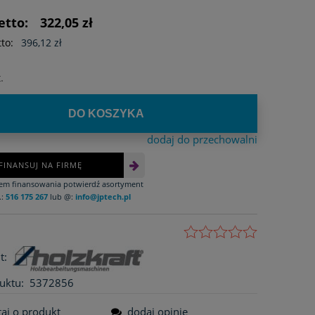
ści
etto:
322,05 zł
to:
396,12 zł
.
DO KOSZYKA
dodaj do przechowalni
FINANSUJ NA FIRMĘ
iem finansowania potwierdź asortyment
.:
516 175 267
lub @:
info@jptech.pl
t:
uktu:
5372856
taj o produkt
dodaj opinię