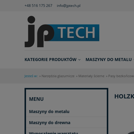
+48 516 175 267
info@jptech.pl
KATEGORIE PRODUKTÓW
MASZYNY DO METALU
Jesteś w:
»
Narzędzia glazurnicze
»
Materiały ścierne
»
Pasy bezkońcow
HOLZK
MENU
Maszyny do metalu
Maszyny do drewna
Wyposażenie warsztatu