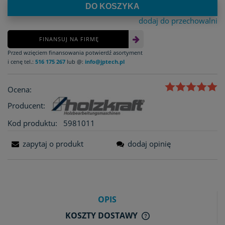
DO KOSZYKA
dodaj do przechowalni
FINANSUJ NA FIRMĘ
Przed wzięciem finansowania potwierdź asortyment
i cenę tel.:
516 175 267
lub @:
info@jptech.pl
Ocena:
Producent:
Kod produktu:
5981011
zapytaj o produkt
dodaj opinię
OPIS
KOSZTY DOSTAWY
CENA NIE ZAWIERA E