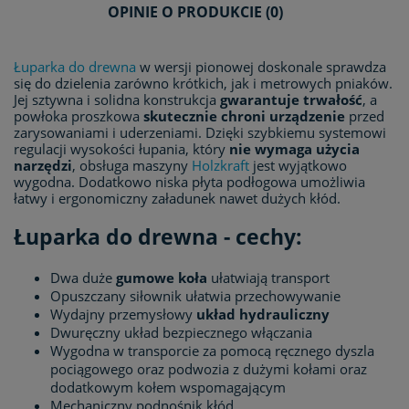
OPINIE O PRODUKCIE (0)
KOSZTÓW PŁATNOŚCI
Łuparka do drewna
w wersji pionowej doskonale sprawdza
się do dzielenia zarówno krótkich, jak i metrowych pniaków.
Jej sztywna i solidna konstrukcja
gwarantuje trwałość
, a
powłoka proszkowa
skutecznie chroni urządzenie
przed
zarysowaniami i uderzeniami. Dzięki szybkiemu systemowi
regulacji wysokości łupania, który
nie wymaga użycia
narzędzi
, obsługa maszyny
Holzkraft
jest wyjątkowo
wygodna. Dodatkowo niska płyta podłogowa umożliwia
łatwy i ergonomiczny załadunek nawet dużych kłód.
Łuparka do drewna - cechy:
Dwa duże
gumowe
koła
ułatwiają transport
Opuszczany siłownik ułatwia przechowywanie
Wydajny przemysłowy
układ
hydrauliczny
Dwuręczny układ bezpiecznego włączania
Wygodna w transporcie za pomocą ręcznego dyszla
pociągowego oraz podwozia z dużymi kołami oraz
dodatkowym kołem wspomagającym
Mechaniczny podnośnik kłód