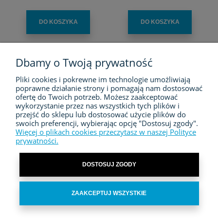
DO KOSZYKA
DO KOSZYKA
Dbamy o Twoją prywatność
Pliki cookies i pokrewne im technologie umożliwiają
FIRMA
poprawne działanie strony i pomagają nam dostosować
ofertę do Twoich potrzeb. Możesz zaakceptować
ZAKUPY
wykorzystanie przez nas wszystkich tych plików i
przejść do sklepu lub dostosować użycie plików do
swoich preferencji, wybierając opcję "Dostosuj zgody".
MOJE KONTO
Więcej o plikach cookies przeczytasz w naszej Polityce
prywatności.
KONTAKT
DOSTOSUJ ZGODY
ZAAKCEPTUJ WSZYSTKIE