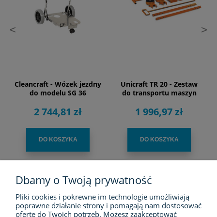
<
>
Cleancraft - Wózek jezdny
Unicraft TR 20 - Zestaw
do modelu SG 36
do transportu maszyn
2 744,81 zł
1 996,97 zł
DO KOSZYKA
DO KOSZYKA
Dbamy o Twoją prywatność
Pliki cookies i pokrewne im technologie umożliwiają
FIRMA
poprawne działanie strony i pomagają nam dostosować
ofertę do Twoich potrzeb. Możesz zaakceptować