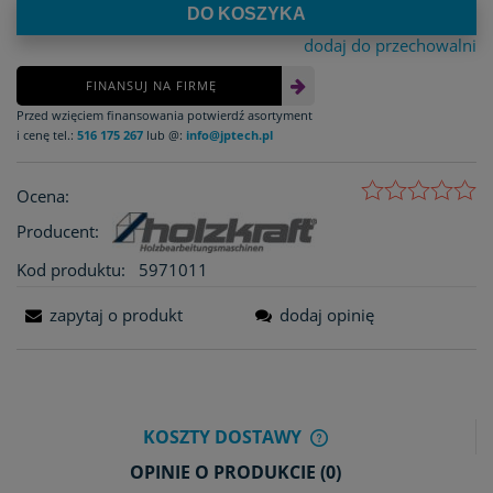
DO KOSZYKA
dodaj do przechowalni
FINANSUJ NA FIRMĘ
Przed wzięciem finansowania potwierdź asortyment
i cenę tel.:
516 175 267
lub @:
info@jptech.pl
Ocena:
Producent:
Kod produktu:
5971011
zapytaj o produkt
dodaj opinię
KOSZTY DOSTAWY
CENA NIE ZAWIERA E
OPINIE O PRODUKCIE (0)
KOSZTÓW PŁATNOŚCI