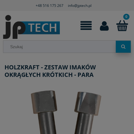
+48 516 175 267
info@jptech.pl
HOLZKRAFT - ZESTAW IMAKÓW
OKRĄGŁYCH KRÓTKICH - PARA