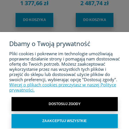
1 377,66 zł
2 487,74 zł
DO KOSZYKA
DO KOSZYKA
Dbamy o Twoją prywatność
Pliki cookies i pokrewne im technologie umożliwiają
FIRMA
poprawne działanie strony i pomagają nam dostosować
ofertę do Twoich potrzeb. Możesz zaakceptować
ZAKUPY
wykorzystanie przez nas wszystkich tych plików i
przejść do sklepu lub dostosować użycie plików do
swoich preferencji, wybierając opcję "Dostosuj zgody".
MOJE KONTO
Więcej o plikach cookies przeczytasz w naszej Polityce
prywatności.
KONTAKT
DOSTOSUJ ZGODY
ZAAKCEPTUJ WSZYSTKIE