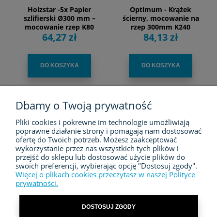
Holzstar -5x Papier
Optimum - Krążek
szlifierski Ø300 mm –
ścierny, mocowanie na
mocowanie rzep K80
rzep 300mm K240
64,27 zł
84,13 zł
DO KOSZYKA
DO KOSZYKA
Dbamy o Twoją prywatność
Pliki cookies i pokrewne im technologie umożliwiają
FIRMA
poprawne działanie strony i pomagają nam dostosować
ofertę do Twoich potrzeb. Możesz zaakceptować
ZAKUPY
wykorzystanie przez nas wszystkich tych plików i
przejść do sklepu lub dostosować użycie plików do
swoich preferencji, wybierając opcję "Dostosuj zgody".
MOJE KONTO
Więcej o plikach cookies przeczytasz w naszej Polityce
prywatności.
KONTAKT
DOSTOSUJ ZGODY