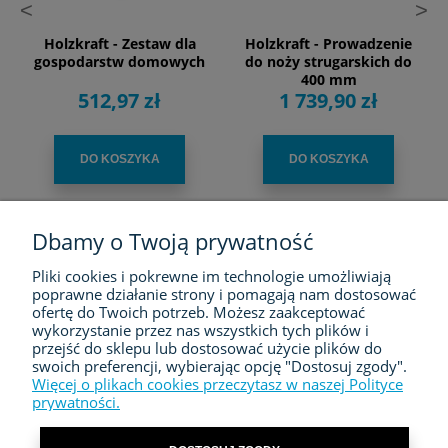
<
>
Holzkraft - Zestaw dla
Holzkraft - Prowadzenie
gospodarstw domowych
do noży strugarskich do
400 mm
512,97 zł
1 739,90 zł
DO KOSZYKA
DO KOSZYKA
Dbamy o Twoją prywatność
Pliki cookies i pokrewne im technologie umożliwiają
FIRMA
poprawne działanie strony i pomagają nam dostosować
ofertę do Twoich potrzeb. Możesz zaakceptować
ZAKUPY
wykorzystanie przez nas wszystkich tych plików i
przejść do sklepu lub dostosować użycie plików do
swoich preferencji, wybierając opcję "Dostosuj zgody".
MOJE KONTO
Więcej o plikach cookies przeczytasz w naszej Polityce
prywatności.
KONTAKT