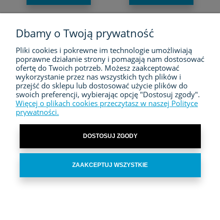
Dbamy o Twoją prywatność
Pliki cookies i pokrewne im technologie umożliwiają
FIRMA
poprawne działanie strony i pomagają nam dostosować
ofertę do Twoich potrzeb. Możesz zaakceptować
ZAKUPY
wykorzystanie przez nas wszystkich tych plików i
przejść do sklepu lub dostosować użycie plików do
swoich preferencji, wybierając opcję "Dostosuj zgody".
MOJE KONTO
Więcej o plikach cookies przeczytasz w naszej Polityce
prywatności.
KONTAKT
DOSTOSUJ ZGODY
ZAAKCEPTUJ WSZYSTKIE
POKAŻ PEŁNĄ WERSJĘ STRONY
Sklep internetowy Shoper.pl