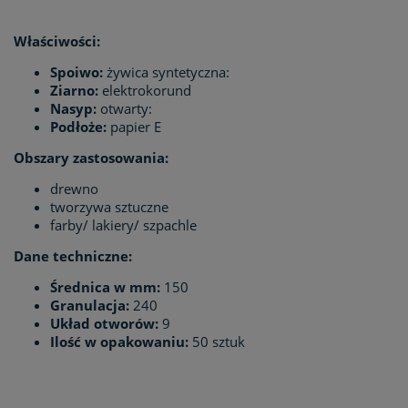
Właściwości:
Spoiwo:
żywica syntetyczna:
Ziarno:
elektrokorund
Nasyp:
otwarty:
Podłoże:
papier E
Obszary zastosowania:
drewno
tworzywa sztuczne
farby/ lakiery/ szpachle
Dane techniczne:
Średnica w mm:
150
Granulacja:
240
Układ otworów:
9
Ilość w opakowaniu:
50 sztuk