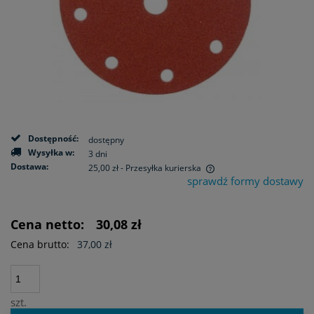
Dostępność:
dostępny
Wysyłka w:
3 dni
Dostawa:
25,00 zł
- Przesyłka kurierska
sprawdź formy dostawy
Cena nie zawiera ewentualnych kosztów płatności
Cena netto:
30,08 zł
Cena brutto:
37,00 zł
szt.