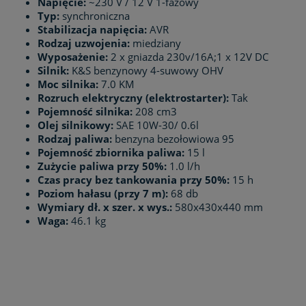
Napięcie:
~230 V / 12 V 1-fazowy
Typ:
synchroniczna
Stabilizacja napięcia:
AVR
Rodzaj uzwojenia:
miedziany
Wyposażenie:
2 x gniazda 230v/16A;1 x 12V DC
Silnik:
K&S benzynowy 4-suwowy OHV
Moc silnika:
7.0 KM
Rozruch elektryczny (elektrostarter):
Tak
Pojemność silnika:
208 cm3
Olej silnikowy:
SAE 10W-30/ 0.6l
Rodzaj paliwa:
benzyna bezołowiowa 95
Pojemność zbiornika paliwa:
15 l
Zużycie paliwa przy 50%:
1.0 l/h
Czas pracy bez tankowania przy 50%:
15 h
Poziom hałasu (przy 7 m):
68 db
Wymiary dł. x szer. x wys.:
580x430x440 mm
Waga:
46.1 kg