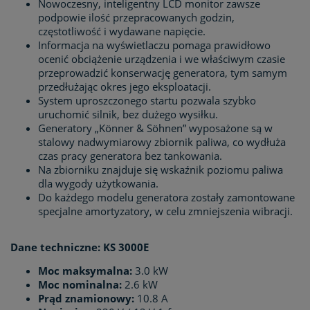
Nowoczesny, inteligentny LCD monitor zawsze
podpowie ilość przepracowanych godzin,
częstotliwość i wydawane napięcie.
Informacja na wyświetlaczu pomaga prawidłowo
ocenić obciążenie urządzenia i we właściwym czasie
przeprowadzić konserwację generatora, tym samym
przedłużając okres jego eksploatacji.
System uproszczonego startu pozwala szybko
uruchomić silnik, bez dużego wysiłku.
Generatory „Könner & Söhnen” wyposażone są w
stalowy nadwymiarowy zbiornik paliwa, co wydłuża
czas pracy generatora bez tankowania.
Na zbiorniku znajduje się wskaźnik poziomu paliwa
dla wygody użytkowania.
Do każdego modelu generatora zostały zamontowane
specjalne amortyzatory, w celu zmniejszenia wibracji.
Dane techniczne: KS 3000E
Moc maksymalna:
3.0 kW
Moc nominalna:
2.6 kW
Prąd znamionowy:
10.8 A