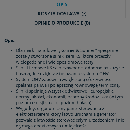
OPIS
KOSZTY DOSTAWY
CENA NIE ZAWIERA E
OPINIE O PRODUKCIE (0)
KOSZTÓW PŁATNOŚCI
Opis:
Dla marki handlowej „Könner & Söhnen” specjalnie
zostały stworzone silniki serii KS, które przeszły
wielogodzinne i wielopoziomowe testy.
Silniki firmowe KS są niezawodne, odporne na zużycie
i oszczędne dzięki zastosowaniu systemu OHV
System OHV zapewnia zwiększoną efektywność
spalania paliwa i polepszoną równowagę termiczną.
Silniki spełniają wszystkie światowe i europejskie
normy jakości, ekonomii, ochrony środowiska (w tym
poziom emisji spalin i poziom hałasu).
Wygodny, ergonomiczny panel sterowania z
elektrostarterem który łatwo uruchamia generator,
pozwala z łatwością sterować całym urządzeniem i nie
wymaga dodatkowych umiejętności.