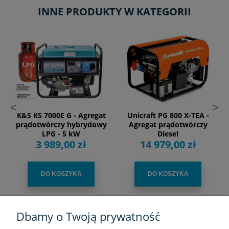
INNE PRODUKTY W KATEGORII
<
>
K&S KS 7000E G - Agregat
Unicraft PG 800 X-TEA -
prądotwórczy hybrydowy
Agregat prądotwórczy
LPG - 5 kW
Diesel
3 989,00 zł
14 979,00 zł
DO KOSZYKA
DO KOSZYKA
Dbamy o Twoją prywatność