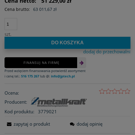
Cena netto:
51 229,00 zł
Cena brutto:
63 011,67 zł
szt.
DO KOSZYKA
dodaj do przechowalni
FINANSUJ NA FIRMĘ
Przed wzięciem finansowania potwierdź asortyment
i cenę tel.:
516 175 267
lub @:
info@jptech.pl
Ocena:
Producent:
Kod produktu:
3779021
zapytaj o produkt
dodaj opinię