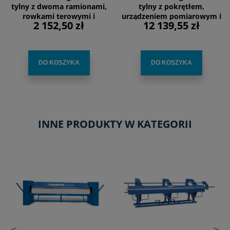
tylny z dwoma ramionami,
tylny z pokrętłem,
rowkami terowymi i
urządzeniem pomiarowym i
2 152,50 zł
12 139,55 zł
krzywkami, 100 – 1000 mm
ciągłą belką, 75 - 760mm
DO KOSZYKA
DO KOSZYKA
INNE PRODUKTY W KATEGORII