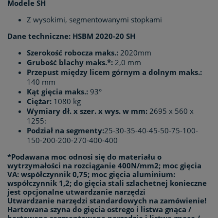
Modele SH
Z wysokimi, segmentowanymi stopkami
Dane techniczne: HSBM 2020-20 SH
Szerokość robocza maks.:
2020mm
Grubość blachy maks.*:
2,0 mm
Przepust między licem górnym a dolnym maks.:
140 mm
Kąt gięcia maks.:
93°
Ciężar:
1080 kg
Wymiary dł. x szer. x wys. w mm:
2695 x 560 x
1255:
Podział na segmenty:
25-30-35-40-45-50-75-100-
150-200-200-270-400-400
*Podawana moc odnosi się do materiału o
wytrzymałości na rozciąganie 400N/mm2; moc gięcia
VA: współczynnik 0,75; moc gięcia aluminium:
współczynnik 1,2; do gięcia stali szlachetnej konieczne
jest opcjonalne utwardzanie narzędzi
Utwardzanie narzędzi standardowych na zamówienie!
Hartowana szyna do gięcia ostrego i listwa gnąca /
hartowane segmentowane narzędzia i listwa gnąca /