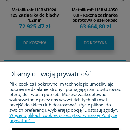
<
>
Metallkraft HSBM3020-
Metallkraft HSBM 4050-
12S Zaginarka do blachy
0,8 - Ręczna zaginarka
1,2mm
obrotowa o szerokości
72 925,47 zł
63 664,80 zł
rob. 4050 mm
DO KOSZYKA
DO KOSZYKA
Dbamy o Twoją prywatność
FIRMA
Pliki cookies i pokrewne im technologie umożliwiają
poprawne działanie strony i pomagają nam dostosować
ZAKUPY
ofertę do Twoich potrzeb. Możesz zaakceptować
wykorzystanie przez nas wszystkich tych plików i
przejść do sklepu lub dostosować użycie plików do
MOJE KONTO
swoich preferencji, wybierając opcję "Dostosuj zgody".
Więcej o plikach cookies przeczytasz w naszej Polityce
prywatności.
KONTAKT