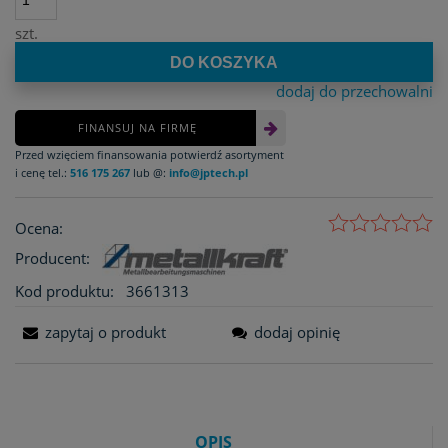
szt.
DO KOSZYKA
dodaj do przechowalni
FINANSUJ NA FIRMĘ
Przed wzięciem finansowania potwierdź asortyment
i cenę tel.:
516 175 267
lub @:
info@jptech.pl
Ocena:
Producent:
Kod produktu:
3661313
zapytaj o produkt
dodaj opinię
OPIS