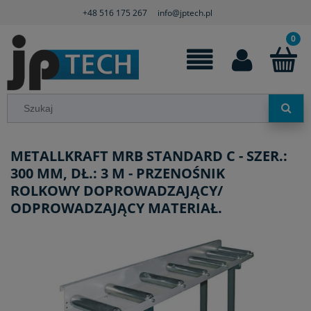
+48 516 175 267
info@jptech.pl
METALLKRAFT MRB STANDARD C - SZER.:
300 MM, DŁ.: 3 M - PRZENOŚNIK
ROLKOWY DOPROWADZAJĄCY/
ODPROWADZAJĄCY MATERIAŁ.