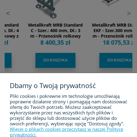
<
>
Metallkraft MRB Standard
Metallkraft MRB Standard
C - Szer.: 400 mm, Dł.: 3
EKF - Szer.300 mm, Dł.: 3
m - Przenośnik rolkowy
m - Przenośnik rolkowy z
8 400,35 zł
18 075,53 zł
doprowadzający/
elektronicznym
odprowadzający materiał
systemem pomiarowym
oraz wózkiem
oporowym.
DO KOSZYKA
DO KOSZYKA
Dbamy o Twoją prywatność
Pliki cookies i pokrewne im technologie umożliwiają
FIRMA
poprawne działanie strony i pomagają nam dostosować
ofertę do Twoich potrzeb. Możesz zaakceptować
ZAKUPY
wykorzystanie przez nas wszystkich tych plików i
przejść do sklepu lub dostosować użycie plików do
swoich preferencji, wybierając opcję "Dostosuj zgody".
MOJE KONTO
Więcej o plikach cookies przeczytasz w naszej Polityce
prywatności.