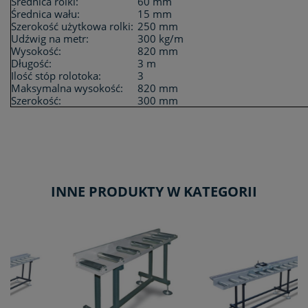
Średnica rolki:
60 mm
Średnica wału:
15 mm
Szerokość użytkowa rolki:
250 mm
Udźwig na metr:
300 kg/m
Wysokość:
820 mm
Długość:
3 m
Ilość stóp rolotoka:
3
Maksymalna wysokość:
820 mm
Szerokość:
300 mm
INNE PRODUKTY W KATEGORII