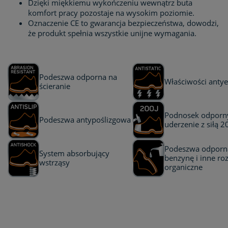
Dzięki miękkiemu wykończeniu wewnątrz buta
komfort pracy pozostaje na wysokim poziomie.
Oznaczenie CE to gwarancja bezpieczeństwa, dowodzi,
że produkt spełnia wszystkie unijne wymagania.
Podeszwa odporna na
Właściwości antye
ścieranie
Podnosek odporn
Podeszwa antypoślizgowa
uderzenie z siłą 2
Podeszwa odporna
System absorbujący
benzynę i inne ro
wstrząsy
organiczne