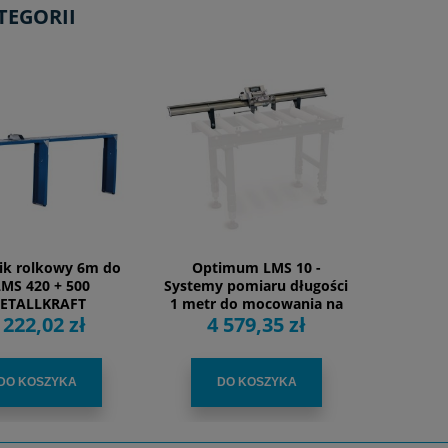
TEGORII
ik rolkowy 6m do
Optimum LMS 10 -
MS 420 + 500
Systemy pomiaru długości
ETALLKRAFT
1 metr do mocowania na
 222,02 zł
4 579,35 zł
podajniku MSR
DO KOSZYKA
DO KOSZYKA