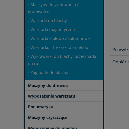
Maszyny do gratowania /
gratownice
Walcarki do blachy
Wiertarki magnetyczne
Wiertarki stołowe / kolumnowe
Wiertarko - frezarki do metalu
Przesyłk
Wykrawarki do blachy, przecinarki
Odbiór 
do rur
Zaginarki do blachy
Maszyny do drewna
Wyposażenie warsztatu
Pneumatyka
Maszyny czyszczące
Wyposażenie do maszyn