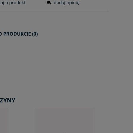
taj o produkt
dodaj opinię
O PRODUKCIE (0)
A EWENTUALNYCH
CI
SZYNY