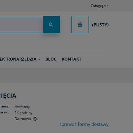
Zaloguj się
(PUSTY)
LEKTRONARZĘDZIA
BLOG
KONTAKT
IĘCIA
ność:
dostępny
a w:
24 godziny
Darmowa
sprawdź formy dostawy
ualnych kosztów