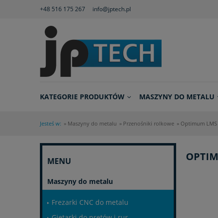
+48 516 175 267
info@jptech.pl
KATEGORIE PRODUKTÓW
MASZYNY DO METALU
Jesteś w:
»
Maszyny do metalu
»
Przenośniki rolkowe
»
Optimum LMS 2
OPTIM
MENU
Maszyny do metalu
Frezarki CNC do metalu
Giętarki do prętów i rur