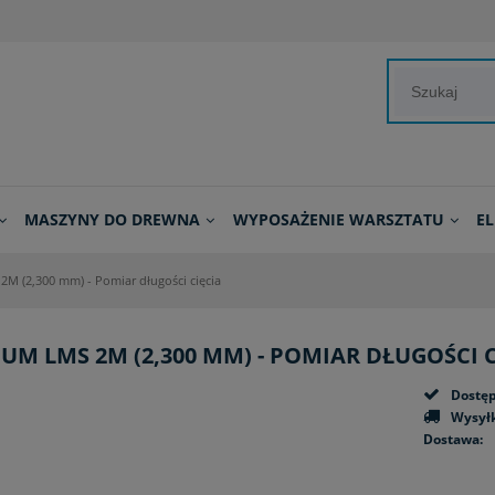
MASZYNY DO DREWNA
WYPOSAŻENIE WARSZTATU
E
M (2,300 mm) - Pomiar długości cięcia
UM LMS 2M (2,300 MM) - POMIAR DŁUGOŚCI C
Dostęp
Wysyłk
Dostawa:
Cena nie zawiera ewent