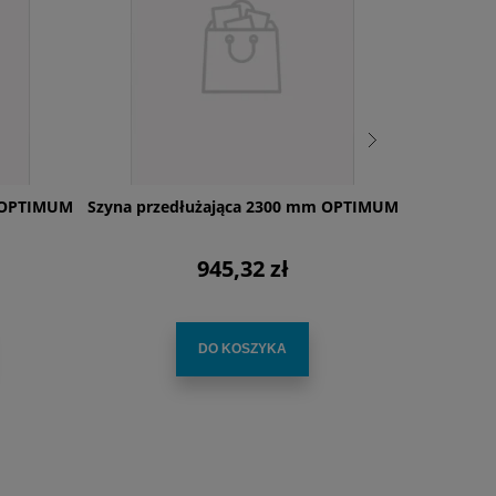
m OPTIMUM
Szyna przedłużająca 2300 mm OPTIMUM
Taśma
Sprzed
945,32 zł
DO KOSZYKA