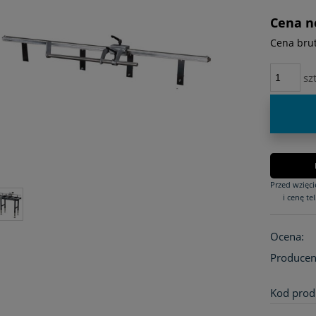
płatności
Cena n
Cena brut
szt
Przed wzięc
i cenę tel
Ocena:
Producen
Kod prod