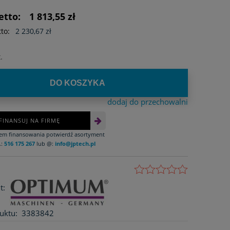
etto:
1 813,55 zł
to:
2 230,67 zł
.
DO KOSZYKA
dodaj do przechowalni
FINANSUJ NA FIRMĘ
iem finansowania potwierdź asortyment
.:
516 175 267
lub @:
info@jptech.pl
t:
uktu:
3383842