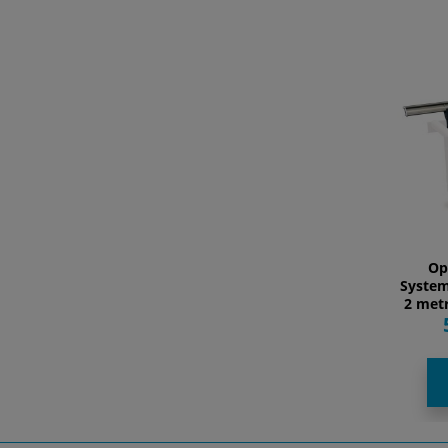
Op
System
2 met
na