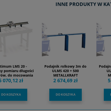
INNE PRODUKTY W KA
timum LMS 20 -
Podajnik rolkowy 3m do
Podajn
y pomiaru długości
ULMS 420 + 500
UL
rów, do mocowania
METALLKRAFT
M
5 070,12 zł
2 674,69 zł
5
 podajniku MSR
DO KOSZYKA
DO KOSZYKA