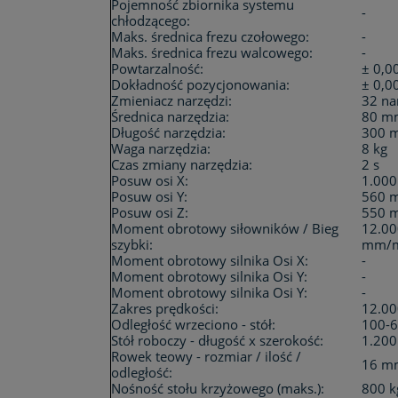
Pojemność zbiornika systemu
-
chłodzącego:
Maks. średnica frezu czołowego:
-
Maks. średnica frezu walcowego:
-
Powtarzalność:
± 0,
Dokładność pozycjonowania:
± 0,
Zmieniacz narzędzi:
32 na
Średnica narzędzia:
80 m
Długość narzędzia:
300 
Waga narzędzia:
8 kg
Czas zmiany narzędzia:
2 s
Posuw osi X:
1.00
Posuw osi Y:
560 
Posuw osi Z:
550 
Moment obrotowy siłowników / Bieg
12.0
szybki:
mm/m
Moment obrotowy silnika Osi X:
-
Moment obrotowy silnika Osi Y:
-
Moment obrotowy silnika Osi Y:
-
Zakres prędkości:
12.00
Odległość wrzeciono - stół:
100-
Stół roboczy - długość x szerokość:
1.20
Rowek teowy - rozmiar / ilość /
16 mm
odległość:
Nośność stołu krzyżowego (maks.):
800 k