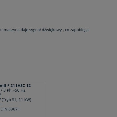
ju maszyna daje sygnał dźwiękowy , co zapobiega
ill F 211HSC 12
 / 3 Ph ~50 Hz
W
 (Tryb S1; 11 kW)
m
 DIN 69871