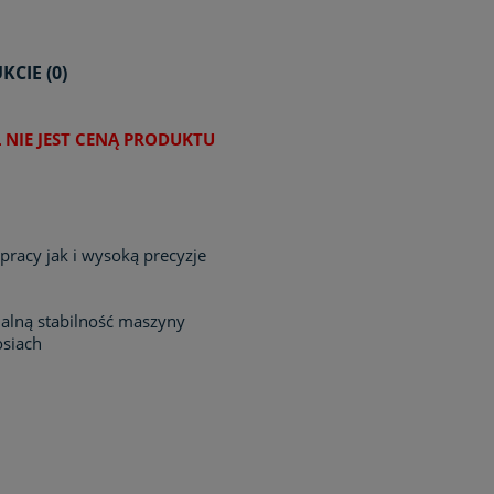
CIE (0)
 NIE JEST CENĄ PRODUKTU
racy jak i wysoką precyzje
lną stabilność maszyny
osiach