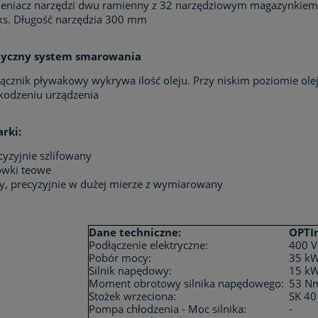
eniacz narzędzi dwu ramienny z 32 narzędziowym magazynkiem
s. Długość narzędzia 300 mm
yczny system smarowania
ącznik pływakowy wykrywa ilość oleju. Przy niskim poziomie ole
kodzeniu urządzenia
arki:
cyzyjnie szlifowany
owki teowe
ły, precyzyjnie w dużej mierze z wymiarowany
Dane techniczne:
OPTIm
Podłączenie elektryczne:
400 V
Pobór mocy:
35 k
Silnik napędowy:
15 kW
Moment obrotowy silnika napędowego:
53 N
Stożek wrzeciona:
SK 40
Pompa chłodzenia - Moc silnika:
-