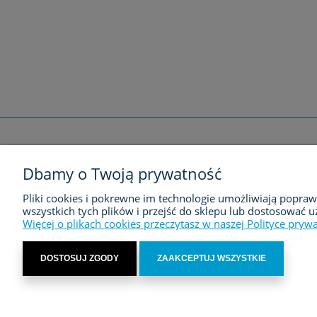
Dbamy o Twoją prywatność
FIRMA
Pliki cookies i pokrewne im technologie umożliwiają popra
O nas
wszystkich tych plików i przejść do sklepu lub dostosować u
Więcej o plikach cookies przeczytasz w naszej Polityce prywa
DOSTOSUJ ZGODY
ZAAKCEPTUJ WSZYSTKIE