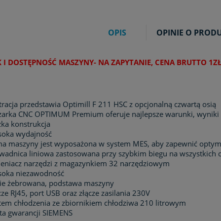
OPIS
OPINIE O PRODUK
K I DOSTĘPNOŚĆ MASZYNY- NA ZAPYTANIE, CENA BRUTTO 1ZŁ
stracja przedstawia Optimill F 211 HSC z opcjonalną czwartą osią
zarka CNC OPTIMUM Premium oferuje najlepsze warunki, wyniki p
żka konstrukcja
oka wydajność
a maszyny jest wyposażona w system MES, aby zapewnić optyma
wadnica liniowa zastosowana przy szybkim biegu na wszystkich 
eniacz narzędzi z magazynkiem 32 narzędziowym
oka niezawodność
nie żebrowana, podstawa maszyny
cze RJ45, port USB oraz złącze zasilania 230V
tem chłodzenia ze zbiornikiem chłodziwa 210 litrowym
ata gwarancji SIEMENS