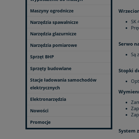
Maszyny ogrodnicze
Wrzecio
SK 
Narzędzia spawalnicze
Prę
Narzędzia glazurnicze
Serwo n
Narzędzia pomiarowe
Są 
Sprzęt BHP
Sprzęty budowlane
Stopki d
Stacje ładowania samochodów
Opt
elektrycznych
Wymienn
Elektronarzędzia
Zam
Zap
Nowości
Zap
Promocje
System z