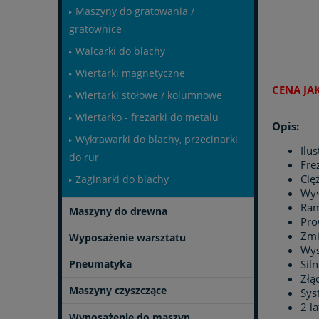
Maszyny do gratowania /
gratownice
Walcarki do blachy
Wiertarki magnetyczne
CENA JA
Wiertarki stołowe / kolumnowe
Wiertarko - frezarki do metalu
Opis:
Wykrawarki do blachy, przecinarki
Ilu
do rur
Fre
Cię
Zaginarki do blachy
Wys
Ram
Maszyny do drewna
Pro
Zmi
Wyposażenie warsztatu
Wys
Sil
Pneumatyka
Złą
Maszyny czyszczące
Sys
2 l
Wyposażenie do maszyn