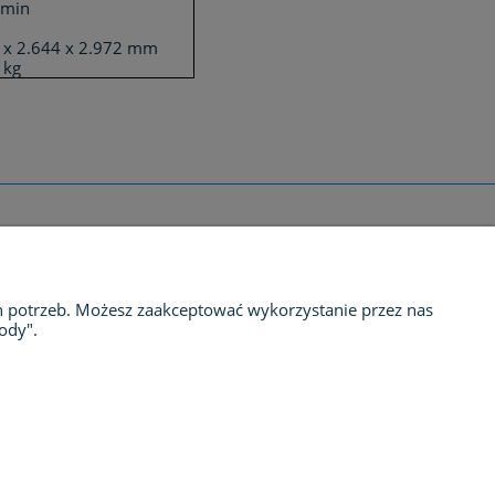
/min
 x 2.644 x 2.972 mm
 kg
KONTAKT
h potrzeb. Możesz zaakceptować wykorzystanie przez nas
Kontakt
ody".