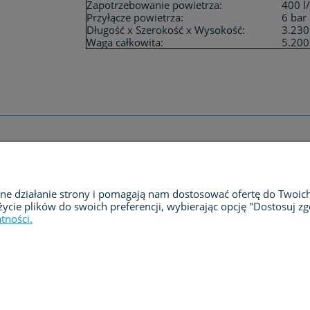
Zapotrzebowanie powietrza:
400 l
Przyłącze powietrza:
6 bar
Długość x Szerokość x Wysokość:
3.230
Waga całkowita:
5.200
ZAKUPY
MOJE KONTO
wne działanie strony i pomagają nam dostosować ofertę do Twoic
Regulamin zakupów
Logowanie
życie plików do swoich preferencji, wybierając opcję "Dostosuj zg
tności.
Leasing
Moje zamówienia
Polityka prywatności
Przechowalnia
Ustawienia konta