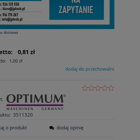
na dostawa
etto:
0,81 zł
to:
1,00 zł
dodaj do przechowalni
t:
uktu:
3511320
taj o produkt
dodaj opinię