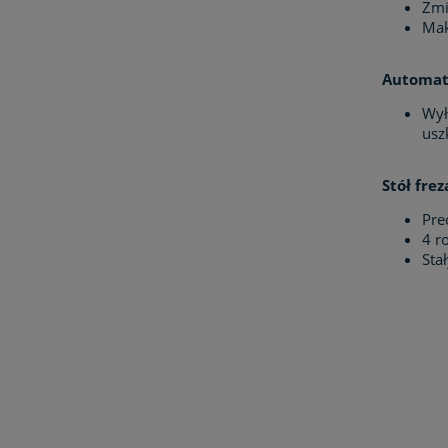
Zmi
Mak
Automat
Wył
usz
Stół frez
Pre
4 r
Sta