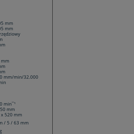
005 mm
005 mm
rzędziowy
m
mm
0 mm
mm
mm
00 mm/min/32.000
in
0 min¯¹
650 mm
0 x 520 mm
 / 5 / 63 mm
g