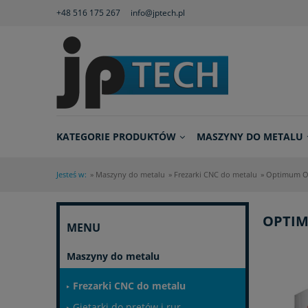
+48 516 175 267
info@jptech.pl
KATEGORIE PRODUKTÓW
MASZYNY DO METALU
Jesteś w:
»
Maszyny do metalu
»
Frezarki CNC do metalu
»
Optimum OP
OPTIM
MENU
Maszyny do metalu
Frezarki CNC do metalu
Giętarki do prętów i rur