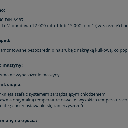
no:
40 DIN 69871
dkość obrotowa 12.000 min-1 lub 15.000 min-1 ( w zależności o
apęd:
zamontowane bezpośrednio na śrubę z nakrętką kulkową, co pop
o maszyny:
ymalne wyposażenie maszyny
ik ciepła:
knięta szafa z systemem zarządzającym chłodzeniem
ewnia optymalną temperaturę nawet w wysokich temperaturach 
obiega przedostawaniu się zanieczyszczeń
miany narzędzia: