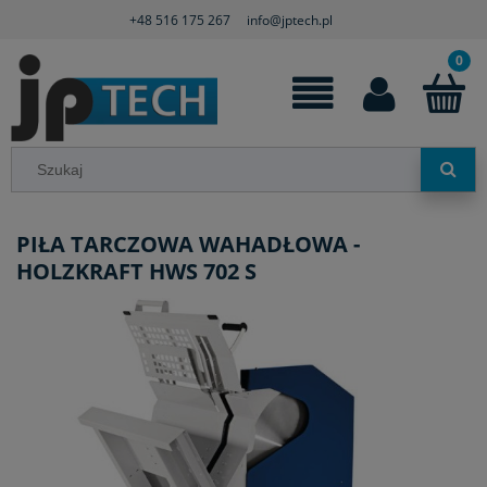
+48 516 175 267
info@jptech.pl
PIŁA TARCZOWA WAHADŁOWA -
HOLZKRAFT HWS 702 S