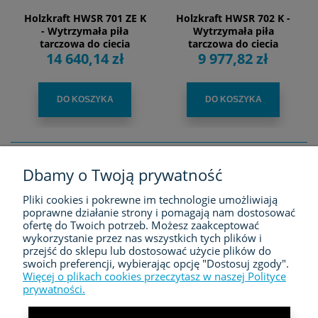
Holzkraft HWSR 701 ZE K
Holzkraft HWSR 702 K -
- Wytrzymała piła
Wytrzymała piła
tarczowa do ciecia
tarczowa do ciecia
14 640,14 zł
9 977,82 zł
drewna z napędem
drewna z napędem
hybrydowym
pasowym
DO KOSZYKA
DO KOSZYKA
Dbamy o Twoją prywatność
FIRMA
Pliki cookies i pokrewne im technologie umożliwiają
poprawne działanie strony i pomagają nam dostosować
ZAKUPY
ofertę do Twoich potrzeb. Możesz zaakceptować
wykorzystanie przez nas wszystkich tych plików i
przejść do sklepu lub dostosować użycie plików do
MOJE KONTO
swoich preferencji, wybierając opcję "Dostosuj zgody".
Więcej o plikach cookies przeczytasz w naszej Polityce
prywatności.
KONTAKT