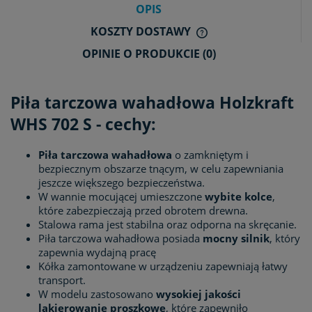
OPIS
KOSZTY DOSTAWY
CENA NIE ZAWIERA E
OPINIE O PRODUKCIE (0)
KOSZTÓW PŁATNOŚCI
Piła tarczowa wahadłowa Holzkraft
WHS 702 S - cechy:
Piła tarczowa wahadłowa
o zamkniętym i
bezpiecznym obszarze tnącym, w celu zapewniania
jeszcze większego bezpieczeństwa.
W wannie mocującej umieszczone
wybite kolce
,
które zabezpieczają przed obrotem drewna.
Stalowa rama jest stabilna oraz odporna na skręcanie.
Piła tarczowa wahadłowa posiada
mocny silnik
, który
zapewnia wydajną pracę
Kółka zamontowane w urządzeniu zapewniają łatwy
transport.
W modelu zastosowano
wysokiej jakości
lakierowanie proszkowe
, które zapewniło