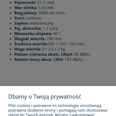
Pojemność:
51,7 cm3.
Moc silnika:
1,65 kW.
Bieg jałowy:
3000 obr./min.
Start:
Linkowy.
Zapłon:
elektroniczny.
Poj. zbiornika:
1,1 Litra.
Mieszanka olejowa:
40:1.
Długość wiertła:
700 mm.
Średnica wiertła:
200 / 150 / 100 mm.
Waga wiertła:
3 / 2,5 / 2 kg.
Poziom ciśnienia akust. LWpA:
96 dB(A).
Poziom mocy akust. LWA:
103 dB(A).
Dbamy o Twoją prywatność
Pliki cookies i pokrewne im technologie umożliwiają
FIRMA
poprawne działanie strony i pomagają nam dostosować
ofertę do Twoich potrzeb. Możesz zaakceptować