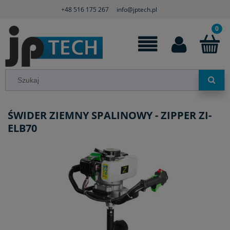
+48 516 175 267
info@jptech.pl
ŚWIDER ZIEMNY SPALINOWY - ZIPPER ZI-
ELB70