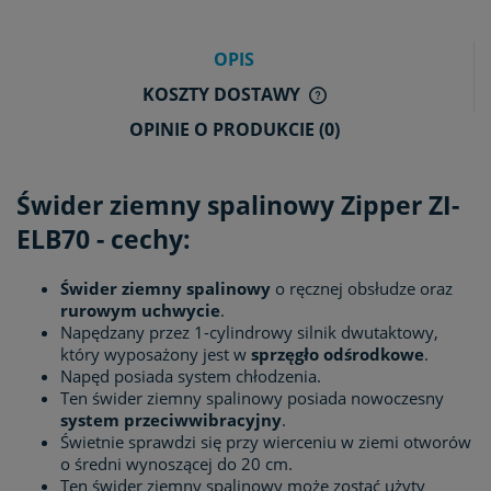
OPIS
KOSZTY DOSTAWY
CENA NIE ZAWIERA E
OPINIE O PRODUKCIE (0)
KOSZTÓW PŁATNOŚCI
Świder ziemny spalinowy Zipper ZI-
ELB70 - cechy:
Świder ziemny spalinowy
o ręcznej obsłudze oraz
rurowym uchwycie
.
Napędzany przez 1-cylindrowy silnik dwutaktowy,
który wyposażony jest w
sprzęgło odśrodkowe
.
Napęd posiada system chłodzenia.
Ten świder ziemny spalinowy posiada nowoczesny
system przeciwwibracyjny
.
Świetnie sprawdzi się przy wierceniu w ziemi otworów
o średni wynoszącej do 20 cm.
Ten świder ziemny spalinowy może zostać użyty