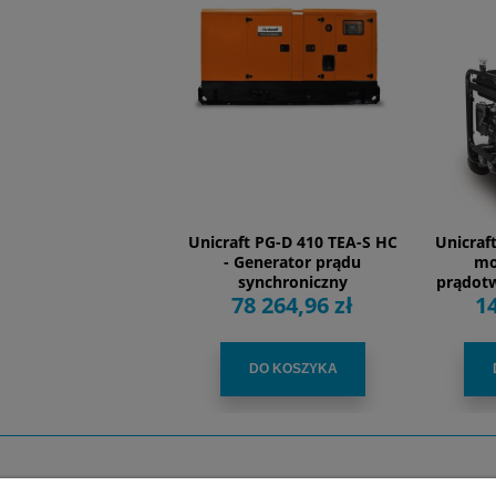
Unicraft PG-D 410 TEA-S HC
Unicraf
- Generator prądu
mo
synchroniczny
prądotw
78 264,96 zł
14
spawaln
oś
DO KOSZYKA