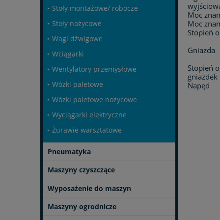
wyjściow
Stoły montażowe/ robocze
Moc znam
Moc znam
Stoły nożycowe
Stopień 
Wagi dźwigowe
Gniazda
Wciągarki
Stopień o
Wentylatory przemysłowe
gniazdek
Wózki paletowe
Napęd
Wózki paletowe nożycowe
Wyciągarki elektryczne
Żurawie warsztatowe
Pneumatyka
Maszyny czyszczące
Wyposażenie do maszyn
Maszyny ogrodnicze