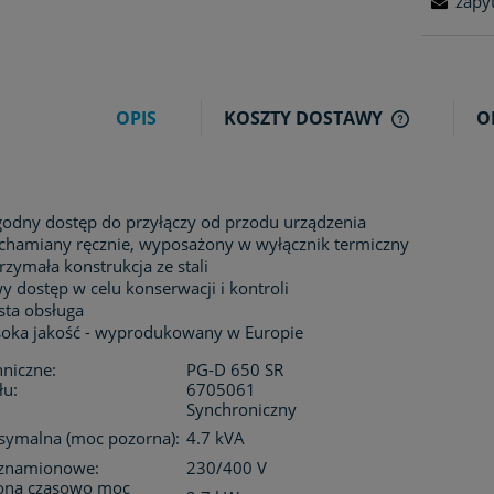
zapy
OPIS
KOSZTY DOSTAWY
O
CENA NIE 
KOSZTÓW P
odny dostęp do przyłączy od przodu urządzenia
chamiany ręcznie, wyposażony w wyłącznik termiczny
rzymała konstrukcja ze stali
wy dostęp w celu konserwacji i kontroli
sta obsługa
oka jakość - wyprodukowany w Europie
niczne:
PG-D 650 SR
łu:
6705061
Synchroniczny
ymalna (moc pozorna):
4.7 kVA
 znamionowe:
230/400 V
ona czasowo moc