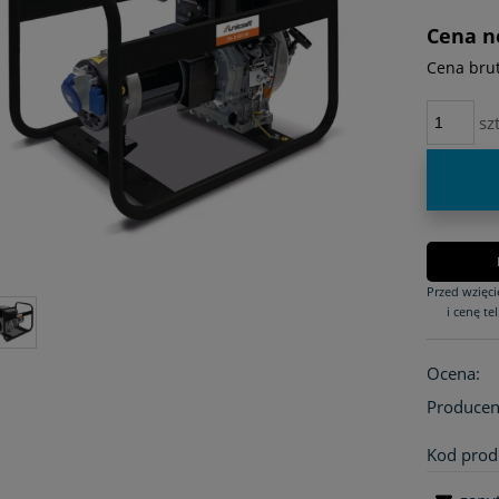
płatności
Cena n
Cena brut
szt
Przed wzięc
i cenę tel
Ocena:
Producen
Kod prod