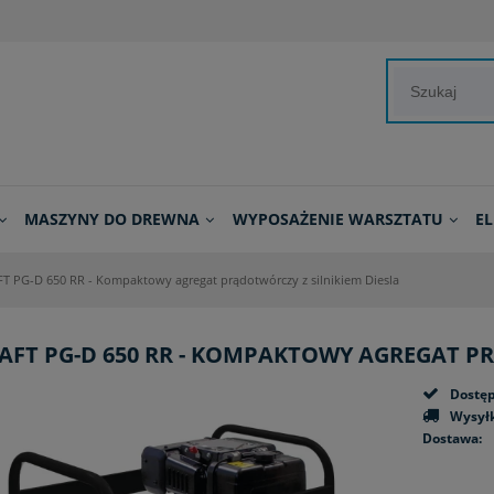
MASZYNY DO DREWNA
WYPOSAŻENIE WARSZTATU
E
T PG-D 650 RR - Kompaktowy agregat prądotwórczy z silnikiem Diesla
AFT PG-D 650 RR - KOMPAKTOWY AGREGAT P
Dostęp
Wysyłk
Dostawa:
Cena nie zawiera ewent