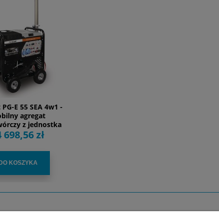
t PG-E 55 SEA 4w1 -
bilny agregat
órczy z jednostka
 698,56 zł
iczą, kompresorem
i masztem
wietleniowym.
DO KOSZYKA