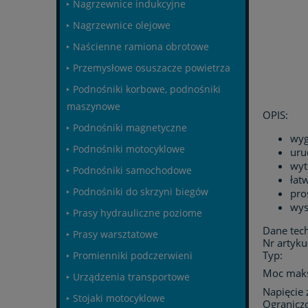
Nagrzewnice indukcyjne
Nagrzewnice olejowe
Naścienne ramiona obrotowe
Przemysłowe osuszacze powietrza
Podnośniki korbowe, podnośniki
maszynowe
OPIS:
Podnośniki magnetyczne
wyg
Podnośniki motocyklowe
uru
wyt
Podnośniki samochodowe
łat
Podnośniki do skrzyni biegów
pro
wys
Prasy hydrauliczne poziome
Dane tech
Prasy warsztatowe
Nr artyku
Typ:
Promienniki podczerwieni
Moc maks
Urządzenia transportowe
Napięcie
Stojaki motocyklowe
Ogranicz