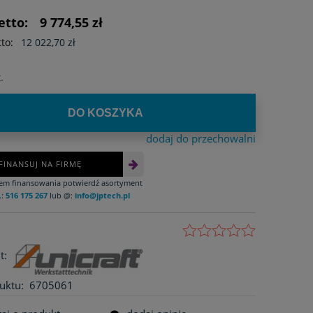
etto:
9 774,55 zł
to:
12 022,70 zł
.
DO KOSZYKA
dodaj do przechowalni
FINANSUJ NA FIRMĘ
iem finansowania potwierdź asortyment
.:
516 175 267
lub @:
info@jptech.pl
t:
uktu:
6705061