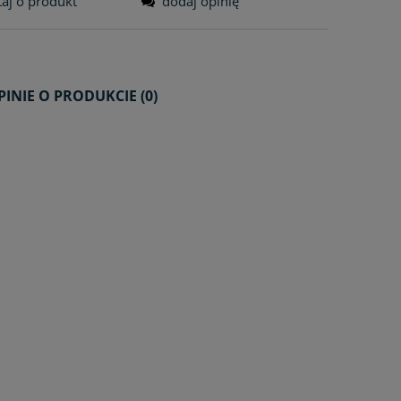
taj o produkt
dodaj opinię
PINIE O PRODUKCIE (0)
ZAWIERA EWENTUALNYCH
ŁATNOŚCI