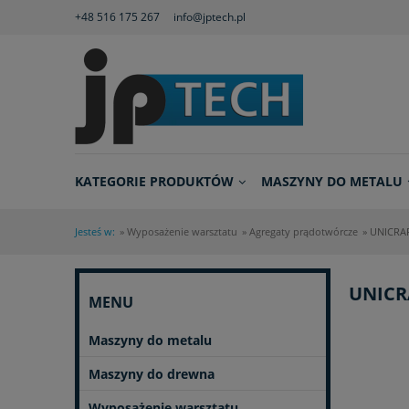
+48 516 175 267
info@jptech.pl
KATEGORIE PRODUKTÓW
MASZYNY DO METALU
Jesteś w:
»
Wyposażenie warsztatu
»
Agregaty prądotwórcze
»
UNICRAF
UNICR
MENU
Maszyny do metalu
Maszyny do drewna
Wyposażenie warsztatu