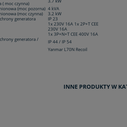
3.7 kW
a ( moc czynna)
ionowa (moc pozorna)
4 kVA
ionowa (moc czynna)
3.2 kW
ochrony generatora
IP 23
1x 230V 16A 1x 2P+T CEE
230V 16A
1x 3P+N+T CEE 400V 16A
chrony generatora /
IP 44 / IP 54
Yanmar L70N Recoil
INNE PRODUKTY W KA