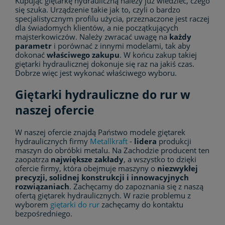
Kupując giętarkę hydrauliczną należy już wiedzieć, czego
się szuka. Urządzenie takie jak to, czyli o bardzo
specjalistycznym profilu użycia, przeznaczone jest raczej
dla świadomych klientów, a nie początkujących
majsterkowiczów. Należy zwracać uwagę na
każdy
parametr
i porównać z innymi modelami, tak aby
dokonać
właściwego zakupu
. W końcu zakup takiej
giętarki hydraulicznej dokonuje się raz na jakiś czas.
Dobrze więc jest wykonać właściwego wyboru.
Giętarki hydrauliczne do rur w
naszej ofercie
W naszej ofercie znajdą Państwo modele giętarek
hydraulicznych firmy
Metallkraft
-
lidera
produkcji
maszyn do obróbki metalu. Na Zachodzie producent ten
zaopatrza
największe zakłady
, a wszystko to dzięki
ofercie firmy, która obejmuje maszyny o
niezwykłej
precyzji, solidnej konstrukcji i innowacyjnych
rozwiązaniach
. Zachęcamy do zapoznania się z naszą
ofertą giętarek hydraulicznych. W razie problemu z
wyborem
giętarki do rur
zachęcamy do kontaktu
bezpośredniego.