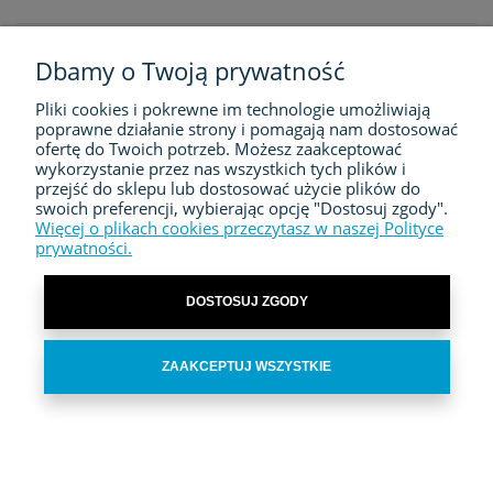
Dbamy o Twoją prywatność
Pliki cookies i pokrewne im technologie umożliwiają
FIRMA
poprawne działanie strony i pomagają nam dostosować
ofertę do Twoich potrzeb. Możesz zaakceptować
ZAKUPY
wykorzystanie przez nas wszystkich tych plików i
przejść do sklepu lub dostosować użycie plików do
swoich preferencji, wybierając opcję "Dostosuj zgody".
MOJE KONTO
Więcej o plikach cookies przeczytasz w naszej Polityce
prywatności.
KONTAKT
DOSTOSUJ ZGODY
ZAAKCEPTUJ WSZYSTKIE
POKAŻ PEŁNĄ WERSJĘ STRONY
Sklep internetowy Shoper.pl