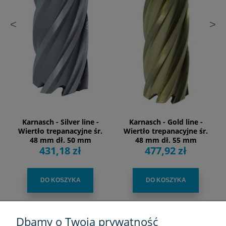
<
>
Karnasch - Silver line -
Karnasch - Gold line -
Wiertło trepanacyjne śr.
Wiertło trepanacyjne śr.
48 mm dł. 50 mm
48 mm dł. 55 mm
431,18 zł
477,92 zł
DO KOSZYKA
DO KOSZYKA
Dbamy o Twoją prywatność