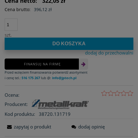
Cena netto:
322,05 zł
Cena brutto:
396,12 zł
szt.
DO KOSZYKA
dodaj do przechowalni
FINANSUJ NA FIRMĘ
Przed wzięciem finansowania potwierdź asortyment
i cenę tel.:
516 175 267
lub @:
info@jptech.pl
Ocena:
Producent:
Kod produktu:
38720.131719
zapytaj o produkt
dodaj opinię