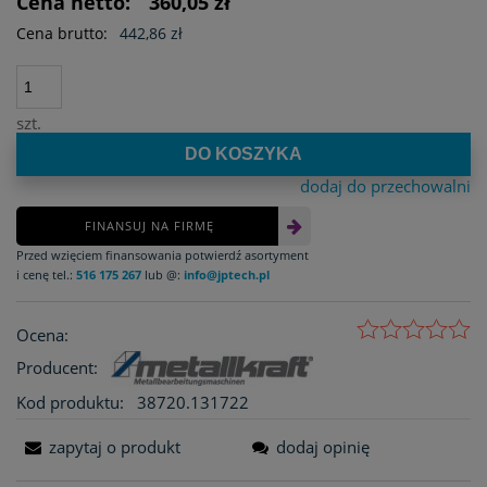
Cena netto:
360,05 zł
Cena brutto:
442,86 zł
szt.
DO KOSZYKA
dodaj do przechowalni
FINANSUJ NA FIRMĘ
Przed wzięciem finansowania potwierdź asortyment
i cenę tel.:
516 175 267
lub @:
info@jptech.pl
Ocena:
Producent:
Kod produktu:
38720.131722
zapytaj o produkt
dodaj opinię