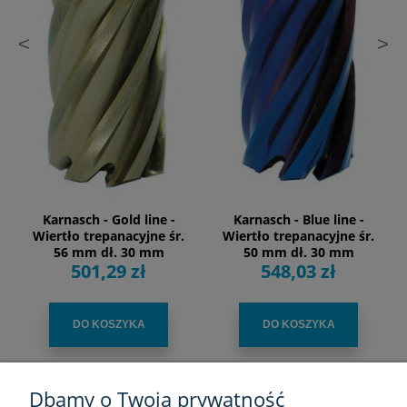
<
>
Karnasch - Gold line -
Karnasch - Blue line -
Wiertło trepanacyjne śr.
Wiertło trepanacyjne śr.
56 mm dł. 30 mm
50 mm dł. 30 mm
501,29 zł
548,03 zł
DO KOSZYKA
DO KOSZYKA
Dbamy o Twoją prywatność