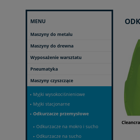
ODK
MENU
Maszyny do metalu
Maszyny do drewna
Wyposażenie warsztatu
Pneumatyka
Maszyny czyszczące
Myjki wysokociśnieniowe
Myjki stacjonarne
Odkurzacze przemysłowe
Cleancra
Odkurzacze na mokro i sucho
Odkurzacze na sucho