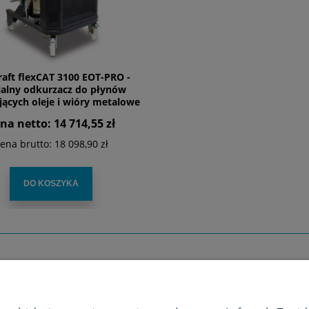
raft flexCAT 3100 EOT-PRO -
jalny odkurzacz do płynów
jących oleje i wióry metalowe
na netto:
14 714,55 zł
ena brutto:
18 098,90 zł
DO KOSZYKA
ZAKUPY
MOJE KONTO