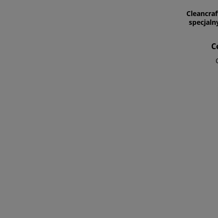
Cleancraf
specjal
C