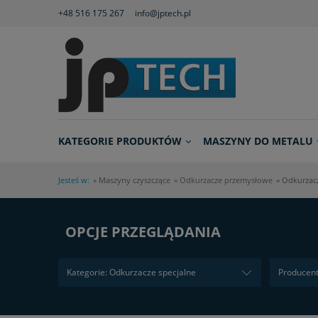
+48 516 175 267
info@jptech.pl
KATEGORIE PRODUKTÓW
MASZYNY DO METALU
Jesteś w:
»
Maszyny czyszczące
»
Odkurzacze przemysłowe
»
Odkurzacz
OPCJE PRZEGLĄDANIA
Kategorie: Odkurzacze specjalne
Producent