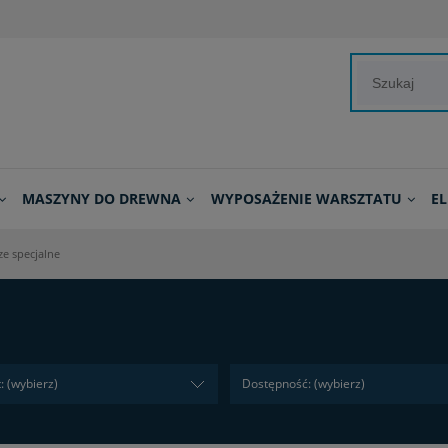
MASZYNY DO DREWNA
WYPOSAŻENIE WARSZTATU
E
e specjalne
: (wybierz)
Dostępność: (wybierz)