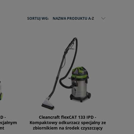
SORTUJ WG:
NAZWA PRODUKTU A-Z
D -
Cleancraft flexCAT 133 IPD -
ecjalnym
Kompaktowy odkurzacz specjalny ze
nt
zbiornikiem na środek czyszczący