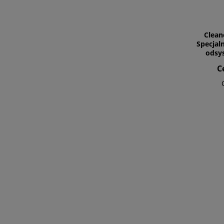
Clean
Specjal
odsys
C