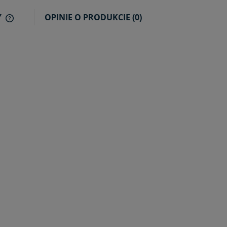
Y
OPINIE O PRODUKCIE (0)
CENA NIE ZAWIERA EWENTUALNYCH
KOSZTÓW PŁATNOŚCI