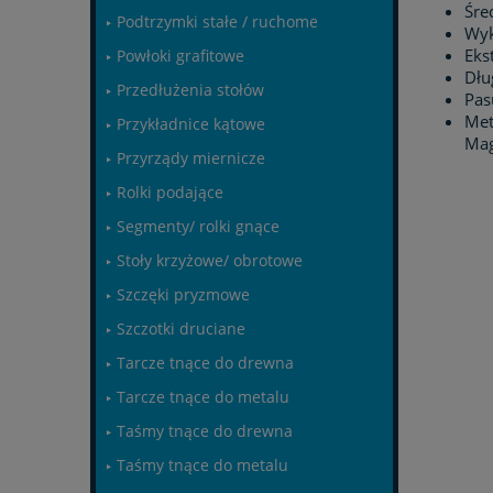
Śre
Podtrzymki stałe / ruchome
Wyk
Eks
Powłoki grafitowe
Dłu
Przedłużenia stołów
Pas
Met
Przykładnice kątowe
Mag
Przyrządy miernicze
Rolki podające
Segmenty/ rolki gnące
Stoły krzyżowe/ obrotowe
Szczęki pryzmowe
Szczotki druciane
Tarcze tnące do drewna
Tarcze tnące do metalu
Taśmy tnące do drewna
Taśmy tnące do metalu