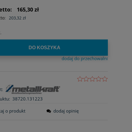
ści
etto:
165,30 zł
to:
203,32 zł
.
DO KOSZYKA
dodaj do przechowalni
t:
uktu:
38720.131223
taj o produkt
dodaj opinię