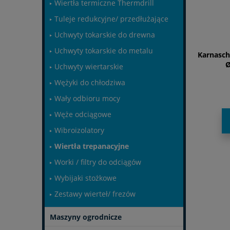
Wiertła termiczne Thermdrill
Tuleje redukcyjne/ przedłużające
Uchwyty tokarskie do drewna
Uchwyty tokarskie do metalu
Karnasch
Ø
Uchwyty wiertarskie
Wężyki do chłodziwa
Wały odbioru mocy
Węże odciągowe
Wibroizolatory
Wiertła trepanacyjne
Worki / filtry do odciągów
Wybijaki stożkowe
Zestawy wierteł/ frezów
Maszyny ogrodnicze