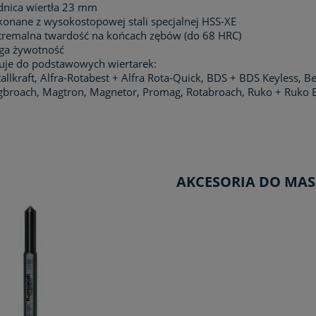
dnica wiertła 23 mm
onane z wysokostopowej stali specjalnej HSS-XE
tremalna twardość na końcach zębów (do 68 HRC)
ga żywotność
uje do podstawowych wiertarek:
allkraft, Alfra-Rotabest + Alfra Rota-Quick, BDS + BDS Keyless, B
broach, Magtron, Magnetor, Promag, Rotabroach, Ruko + Ruko Ea
AKCESORIA DO MA