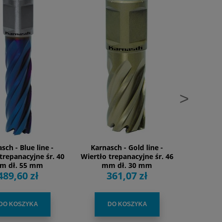
>
sch - Blue line -
Karnasch - Gold line -
Karnas
trepanacyjne śr. 40
Wiertło trepanacyjne śr. 46
Wiertło t
m dł. 55 mm
mm dł. 30 mm
mm
489,60 zł
361,07 zł
5
DO KOSZYKA
DO KOSZYKA
D