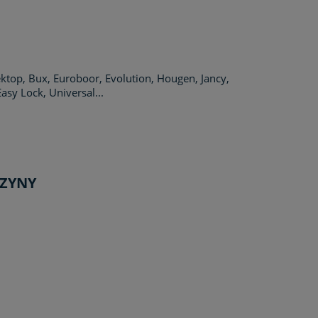
ektop, Bux, Euroboor, Evolution, Hougen, Jancy,
sy Lock, Universal...
SZYNY