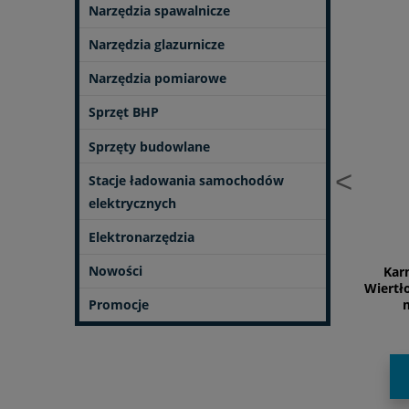
Narzędzia spawalnicze
Narzędzia glazurnicze
Narzędzia pomiarowe
Sprzęt BHP
Sprzęty budowlane
<
Stacje ładowania samochodów
elektrycznych
Elektronarzędzia
Nowości
nasch - Blue line -
Karnasch - Blue line -
Karn
ło trepanacyjne śr. 24
Wiertło trepanacyjne śr. 30
Wiertło
mm dł. 55 mm
mm dł. 30 mm
Promocje
244,22 zł
244,22 zł
DO KOSZYKA
DO KOSZYKA