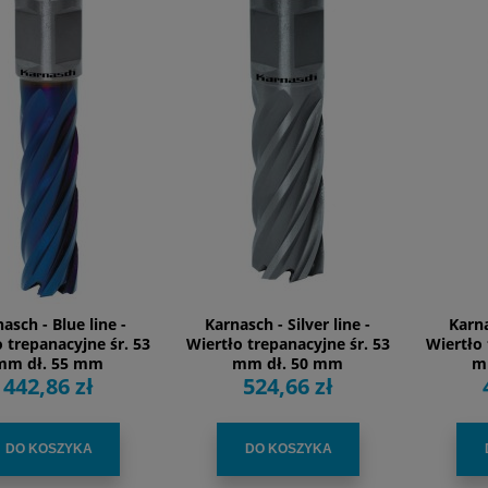
asch - Blue line -
Karnasch - Silver line -
Karna
 trepanacyjne śr. 53
Wiertło trepanacyjne śr. 53
Wiertło 
mm dł. 55 mm
mm dł. 50 mm
m
442,86 zł
524,66 zł
DO KOSZYKA
DO KOSZYKA