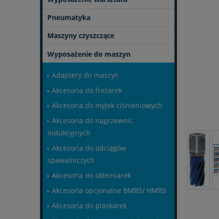
Pneumatyka
Maszyny czyszczące
Wyposażenie do maszyn
Adaptery do maszyn
Akcesoria do frezarek
Akcesoria do myjek ciśnieniowych
Akcesoria do nagrzewnic
indukcyjnych
Akcesoria do odciągów
spawalniczych
Akcesoria do okleiniarek
Akcesoria opcjonalne BMBS/ HMBS
Akcesoria do piaskarek