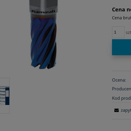
płatno
Cena n
Cena brut
szt
Ocena:
Producen
Kod prod
zapy