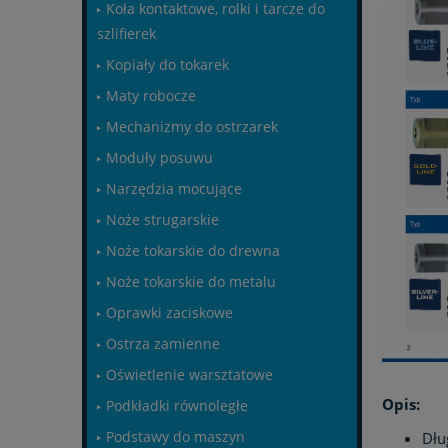
Koła kontaktowe, rolki i tarcze do
szlifierek
Kopiały do tokarek
Maty robocze
Mechanizmy do ostrzarek
Moduły posuwu
Narzędzia mocujące
Noże strugarskie
Noże tokarskie do drewna
Noże tokarskie do metalu
Oprawki zaciskowe
Ostrza zamienne
Oświetlenie warsztatowe
Opis:
Podkładki równoległe
Podstawy do maszyn
Dłu