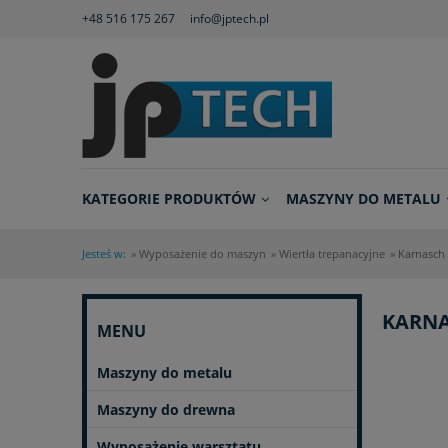
+48 516 175 267
info@jptech.pl
KATEGORIE PRODUKTÓW
MASZYNY DO METALU
Jesteś w:
»
Wyposażenie do maszyn
»
Wiertła trepanacyjne
»
Karnasch 
KARNA
MENU
Maszyny do metalu
Maszyny do drewna
Wyposażenie warsztatu