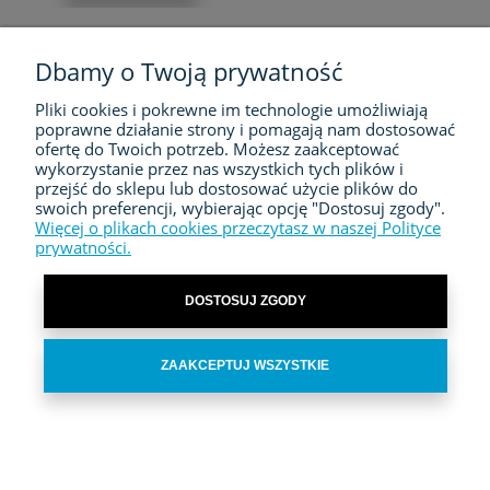
Dbamy o Twoją prywatność
Pliki cookies i pokrewne im technologie umożliwiają
FIRMA
poprawne działanie strony i pomagają nam dostosować
ofertę do Twoich potrzeb. Możesz zaakceptować
ZAKUPY
wykorzystanie przez nas wszystkich tych plików i
przejść do sklepu lub dostosować użycie plików do
swoich preferencji, wybierając opcję "Dostosuj zgody".
MOJE KONTO
Więcej o plikach cookies przeczytasz w naszej Polityce
prywatności.
KONTAKT
DOSTOSUJ ZGODY
ZAAKCEPTUJ WSZYSTKIE
POKAŻ PEŁNĄ WERSJĘ STRONY
Sklep internetowy Shoper.pl