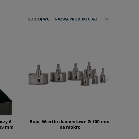
SORTUJ WG:
NAZWA PRODUKTU A-Z
czy 6-
Rubi, Wiertło diamentowe Ø 100 mm.
/19 mm
na mokro