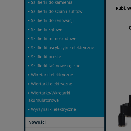
Szlifierki do kamienia
Rubi, 
Szlifierki do ścian i sufitów
Szlifierki do renowacji
Szlifierki kątowe
Szlifierki mimośrodowe
Szlifierki oscylacyjne elektryczne
Szlifierki proste
Szlifierki taśmowe ręczne
Wkrętarki elektryczne
Wiertarki elektryczne
Wiertarko-Wkrętarki
akumulatorowe
Wyrzynarki elektryczne
Nowości