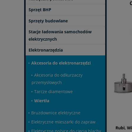
Sprzęt BHP
Sprzęty budowlane
Stacje ładowania samochodów
elektrycznych
Elektronarzędzia
Akcesoria do elektronarzędzi
Akcesoria do odkurzaczy
przemysłowych
Tarcze diamentowe
Wiertła
Bruzdownice elektryczne
Elektryczne mieszarki do zapraw
Rubi, W
Elektryczne nożyce do cięcia blachy