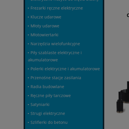
Frezarki ręczne elektryczne
Klucze udarowe
Młoty udarowe
Młotowiertarki
Narzędzia wielofunkcyjne
Piły szablaste elektryczne i
akumulatorowe
Polerki elektryczne i akumulatorowe
Przenośne stacje zasilania
Radia budowlane
Ręczne piły tarczowe
Satyniarki
Strugi elektryczne
Szlifierki do betonu