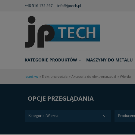
+48 516 175 267
info@jptech.pl
KATEGORIE PRODUKTÓW
MASZYNY DO METALU
Jesteś w:
»
Elektronarzędzia
»
Akcesoria do elektronarzędzi
»
Wiertła
OPCJE PRZEGLĄDANIA
Kategorie: Wiertła
Producent