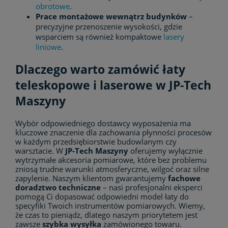
obrotowe
.
Prace montażowe wewnątrz budynków
–
precyzyjne przenoszenie wysokości, gdzie
wsparciem są również kompaktowe
lasery
liniowe
.
Dlaczego warto zamówić łaty
teleskopowe i laserowe w JP-Tech
Maszyny
Wybór odpowiedniego dostawcy wyposażenia ma
kluczowe znaczenie dla zachowania płynności procesów
w każdym przedsiębiorstwie budowlanym czy
warsztacie. W
JP-Tech Maszyny
oferujemy wyłącznie
wytrzymałe akcesoria pomiarowe, które bez problemu
zniosą trudne warunki atmosferyczne, wilgoć oraz silne
zapylenie. Naszym klientom gwarantujemy
fachowe
doradztwo techniczne
– nasi profesjonalni eksperci
pomogą Ci dopasować odpowiedni model łaty do
specyfiki Twoich instrumentów pomiarowych. Wiemy,
że czas to pieniądz, dlatego naszym priorytetem jest
zawsze
szybka wysyłka
zamówionego towaru.