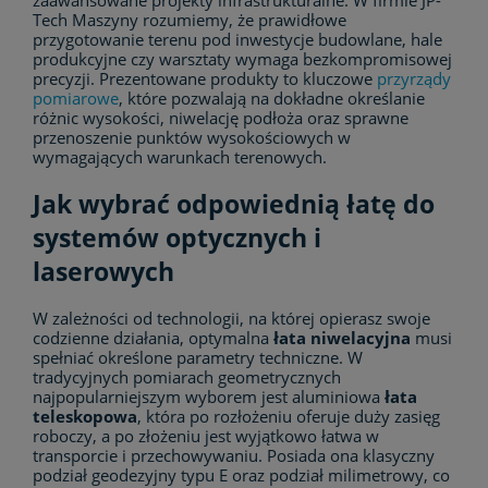
zaawansowane projekty infrastrukturalne. W firmie JP-
Tech Maszyny rozumiemy, że prawidłowe
przygotowanie terenu pod inwestycje budowlane, hale
produkcyjne czy warsztaty wymaga bezkompromisowej
precyzji. Prezentowane produkty to kluczowe
przyrządy
pomiarowe
, które pozwalają na dokładne określanie
różnic wysokości, niwelację podłoża oraz sprawne
przenoszenie punktów wysokościowych w
wymagających warunkach terenowych.
Jak wybrać odpowiednią łatę do
systemów optycznych i
laserowych
W zależności od technologii, na której opierasz swoje
codzienne działania, optymalna
łata niwelacyjna
musi
spełniać określone parametry techniczne. W
tradycyjnych pomiarach geometrycznych
najpopularniejszym wyborem jest aluminiowa
łata
teleskopowa
, która po rozłożeniu oferuje duży zasięg
roboczy, a po złożeniu jest wyjątkowo łatwa w
transporcie i przechowywaniu. Posiada ona klasyczny
podział geodezyjny typu E oraz podział milimetrowy, co