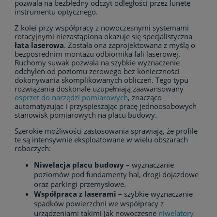
pozwala na bezbłędny odczyt odległości przez lunetę
instrumentu optycznego.
Z kolei przy współpracy z nowoczesnymi systemami
rotacyjnymi niezastąpiona okazuje się specjalistyczna
łata laserowa
. Została ona zaprojektowana z myślą o
bezpośrednim montażu odbiornika fali laserowej.
Ruchomy suwak pozwala na szybkie wyznaczenie
odchyleń od poziomu zerowego bez konieczności
dokonywania skomplikowanych obliczeń. Tego typu
rozwiązania doskonale uzupełniają zaawansowany
osprzet do narzędzi pomiarowych
, znacząco
automatyzując i przyspieszając pracę jednoosobowych
stanowisk pomiarowych na placu budowy.
Szerokie możliwości zastosowania sprawiają, że profile
te są intensywnie eksploatowane w wielu obszarach
roboczych:
Niwelacja placu budowy
– wyznaczanie
poziomów pod fundamenty hal, drogi dojazdowe
oraz parkingi przemysłowe.
Współpraca z laserami
– szybkie wyznaczanie
spadków powierzchni we współpracy z
urządzeniami takimi jak nowoczesne
niwelatory