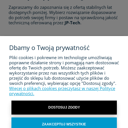
Zapraszamy do zapoznania się z ofertą stabilnych łat
dostępnych poniżej. Wybierz rozwiązanie dopasowane
do potrzeb swojej firmy i postaw na sprawdzoną jakość
techniczną oferowaną przez
JP-Tech
.
Dbamy o Twoją prywatność
Pliki cookies i pokrewne im technologie umożliwiają
FIRMA
poprawne działanie strony i pomagają nam dostosować
ofertę do Twoich potrzeb. Możesz zaakceptować
ZAKUPY
wykorzystanie przez nas wszystkich tych plików i
przejść do sklepu lub dostosować użycie plików do
swoich preferencji, wybierając opcję "Dostosuj zgody".
MOJE KONTO
Więcej o plikach cookies przeczytasz w naszej Polityce
prywatności.
KONTAKT
DOSTOSUJ ZGODY
ZAAKCEPTUJ WSZYSTKIE