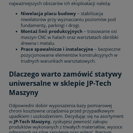
najważniejszych obszarów ich eksploatacji należą:
Niwelacja placu budowy
– stabilizacja
niwelatorów przy wyznaczaniu poziomów pod
fundamenty, parkingi i drogi.
Montaż linii produkcyjnych
– trasowanie osi
maszyn CNC w halach oraz warsztatach obróbki
drewna i metalu.
Prace spawalnicze i instalacyjne
– bezpieczne
pozycjonowanie elementów konstrukcyjnych w
trudnych warunkach warsztatowych.
Dlaczego warto zamówić statywy
uniwersalne w sklepie JP-Tech
Maszyny
Odpowiedni dobór wyposażenia bazy pomiarowej
chroni kosztowne urządzenia przed przypadkowym
upadkiem i uszkodzeniem. Decydując się na asortyment
w
JP-Tech Maszyny
, zyskujesz pewność zakupu
produktów wykonanych z trwałych materiałów, wysoce
odpornych na silne zapylenie oraz wilgoć. Naszym