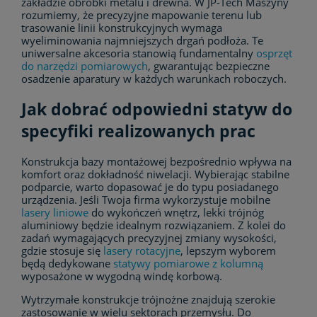
zakładzie obróbki metalu i drewna. W JP-Tech Maszyny
rozumiemy, że precyzyjne mapowanie terenu lub
trasowanie linii konstrukcyjnych wymaga
wyeliminowania najmniejszych drgań podłoża. Te
uniwersalne akcesoria stanowią fundamentalny
osprzęt
do narzędzi pomiarowych
, gwarantując bezpieczne
osadzenie aparatury w każdych warunkach roboczych.
Jak dobrać odpowiedni statyw do
specyfiki realizowanych prac
Konstrukcja bazy montażowej bezpośrednio wpływa na
komfort oraz dokładność niwelacji. Wybierając stabilne
podparcie, warto dopasować je do typu posiadanego
urządzenia. Jeśli Twoja firma wykorzystuje mobilne
lasery liniowe
do wykończeń wnętrz, lekki trójnóg
aluminiowy będzie idealnym rozwiązaniem. Z kolei do
zadań wymagających precyzyjnej zmiany wysokości,
gdzie stosuje się
lasery rotacyjne
, lepszym wyborem
będą dedykowane
statywy pomiarowe z kolumną
wyposażone w wygodną windę korbową.
Wytrzymałe konstrukcje trójnożne znajdują szerokie
zastosowanie w wielu sektorach przemysłu. Do