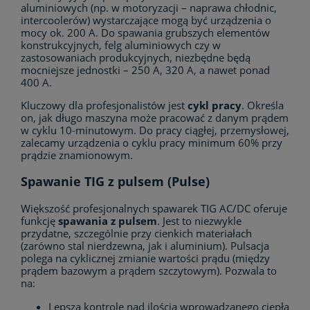
aluminiowych (np. w motoryzacji – naprawa chłodnic,
intercoolerów) wystarczające mogą być urządzenia o
mocy ok. 200 A. Do spawania grubszych elementów
konstrukcyjnych, felg aluminiowych czy w
zastosowaniach produkcyjnych, niezbędne będą
mocniejsze jednostki – 250 A, 320 A, a nawet ponad
400 A.
Kluczowy dla profesjonalistów jest
cykl pracy
. Określa
on, jak długo maszyna może pracować z danym prądem
w cyklu 10-minutowym. Do pracy ciągłej, przemysłowej,
zalecamy urządzenia o cyklu pracy minimum 60% przy
prądzie znamionowym.
Spawanie TIG z pulsem (Pulse)
Większość profesjonalnych spawarek TIG AC/DC oferuje
funkcję
spawania z pulsem
. Jest to niezwykle
przydatne, szczególnie przy cienkich materiałach
(zarówno stal nierdzewna, jak i aluminium). Pulsacja
polega na cyklicznej zmianie wartości prądu (między
prądem bazowym a prądem szczytowym). Pozwala to
na:
Lepszą kontrolę nad ilością wprowadzanego ciepła