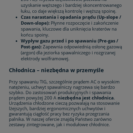
uzyskanie węższego i bardziej skoncentrowanego
łuku, co daje większą kontrolę i węższą spoinę.
Czas narastania i opadania prądu (Up-slope /
Down-slope):
Płynne rozpoczęcie i zakończenie
spawania, kluczowe dla uniknięcia kraterów na
końcu spoiny.
Wypływ gazu przed i po spawaniu (Pre-gas /
Post-gas):
Zapewnia odpowiednią osłonę gazową
(argon) dla jeziorka spawalniczego i rozgrzanej
elektrody wolframowej.
Chłodnica – niezbędna w przemyśle
Przy spawaniu TIG, szczególnie prądem AC o wysokim
natężeniu, uchwyt spawalniczy nagrzewa się bardzo
szybko. Do zastosowań produkcyjnych i spawania
prądem powyżej 200 A
niezbędna jest chłodnica
.
Urządzenia chłodzone cieczą pozwalają na stosowanie
lżejszych, bardziej ergonomicznych uchwytów i
gwarantują ciągłość pracy bez ryzyka przegrzania
palnika. W naszej ofercie znajdą Państwo zarówno
zestawy zintegrowane, jak i modułowe chłodnice.