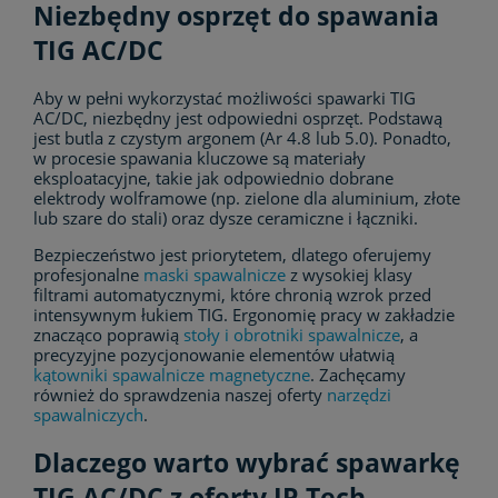
Niezbędny osprzęt do spawania
TIG AC/DC
Aby w pełni wykorzystać możliwości spawarki TIG
AC/DC, niezbędny jest odpowiedni osprzęt. Podstawą
jest butla z czystym argonem (Ar 4.8 lub 5.0). Ponadto,
w procesie spawania kluczowe są materiały
eksploatacyjne, takie jak odpowiednio dobrane
elektrody wolframowe (np. zielone dla aluminium, złote
lub szare do stali) oraz dysze ceramiczne i łączniki.
Bezpieczeństwo jest priorytetem, dlatego oferujemy
profesjonalne
maski spawalnicze
z wysokiej klasy
filtrami automatycznymi, które chronią wzrok przed
intensywnym łukiem TIG. Ergonomię pracy w zakładzie
znacząco poprawią
stoły i obrotniki spawalnicze
, a
precyzyjne pozycjonowanie elementów ułatwią
kątowniki spawalnicze magnetyczne
. Zachęcamy
również do sprawdzenia naszej oferty
narzędzi
spawalniczych
.
Dlaczego warto wybrać spawarkę
TIG AC/DC z oferty JP-Tech