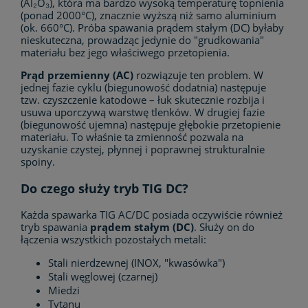
(Al₂O₃), która ma bardzo wysoką temperaturę topnienia
(ponad 2000°C), znacznie wyższą niż samo aluminium
(ok. 660°C). Próba spawania prądem stałym (DC) byłaby
nieskuteczna, prowadząc jedynie do "grudkowania"
materiału bez jego właściwego przetopienia.
Prąd przemienny (AC)
rozwiązuje ten problem. W
jednej fazie cyklu (biegunowość dodatnia) następuje
tzw. czyszczenie katodowe – łuk skutecznie rozbija i
usuwa uporczywą warstwę tlenków. W drugiej fazie
(biegunowość ujemna) następuje głębokie przetopienie
materiału. To właśnie ta zmienność pozwala na
uzyskanie czystej, płynnej i poprawnej strukturalnie
spoiny.
Do czego służy tryb TIG DC?
Każda spawarka TIG AC/DC posiada oczywiście również
tryb spawania
prądem stałym (DC)
. Służy on do
łączenia wszystkich pozostałych metali:
Stali nierdzewnej (INOX, "kwasówka")
Stali węglowej (czarnej)
Miedzi
Tytanu