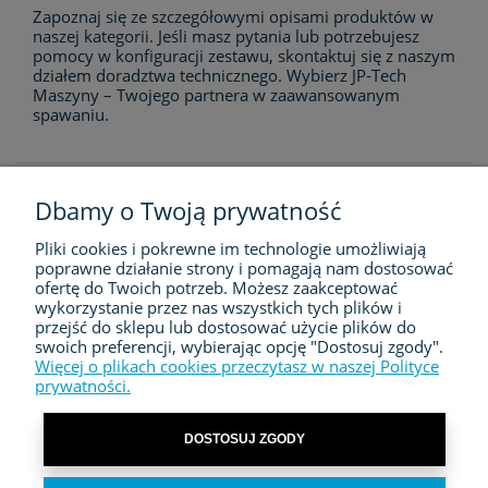
Zapoznaj się ze szczegółowymi opisami produktów w
naszej kategorii. Jeśli masz pytania lub potrzebujesz
pomocy w konfiguracji zestawu, skontaktuj się z naszym
działem doradztwa technicznego. Wybierz JP-Tech
Maszyny – Twojego partnera w zaawansowanym
spawaniu.
Dbamy o Twoją prywatność
Pliki cookies i pokrewne im technologie umożliwiają
FIRMA
poprawne działanie strony i pomagają nam dostosować
ofertę do Twoich potrzeb. Możesz zaakceptować
ZAKUPY
wykorzystanie przez nas wszystkich tych plików i
przejść do sklepu lub dostosować użycie plików do
swoich preferencji, wybierając opcję "Dostosuj zgody".
MOJE KONTO
Więcej o plikach cookies przeczytasz w naszej Polityce
prywatności.
KONTAKT
DOSTOSUJ ZGODY