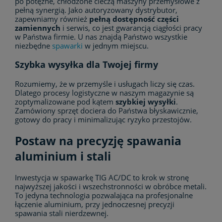
po potężne, chłodzone cieczą maszyny przemysłowe z
pełną synergią. Jako autoryzowany dystrybutor,
zapewniamy również
pełną dostępność części
zamiennych
i serwis, co jest gwarancją ciągłości pracy
w Państwa firmie. U nas znajdą Państwo wszystkie
niezbędne
spawarki
w jednym miejscu.
Szybka wysyłka dla Twojej firmy
Rozumiemy, że w przemyśle i usługach liczy się czas.
Dlatego procesy logistyczne w naszym magazynie są
zoptymalizowane pod kątem
szybkiej wysyłki
.
Zamówiony sprzęt dociera do Państwa błyskawicznie,
gotowy do pracy i minimalizując ryzyko przestojów.
Postaw na precyzję spawania
aluminium i stali
Inwestycja w spawarkę TIG AC/DC to krok w stronę
najwyższej jakości i wszechstronności w obróbce metali.
To jedyna technologia pozwalająca na profesjonalne
łączenie aluminium, przy jednoczesnej precyzji
spawania stali nierdzewnej.