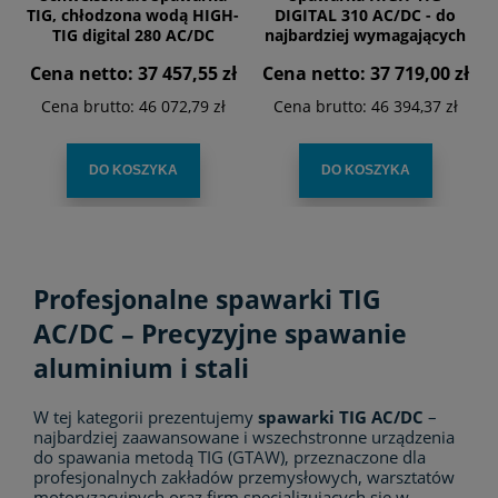
TIG, chłodzona wodą HIGH-
DIGITAL 310 AC/DC - do
TIG digital 280 AC/DC
najbardziej wymagających
COMPACT
zadań. Najnowocześniejsza
Cena netto:
37 457,55 zł
Cena netto:
37 719,00 zł
technologia inwerterowa i
interfejs SIRIUS
Cena brutto:
46 072,79 zł
Cena brutto:
46 394,37 zł
Schweisskraft
DO KOSZYKA
DO KOSZYKA
Profesjonalne spawarki TIG
AC/DC – Precyzyjne spawanie
aluminium i stali
W tej kategorii prezentujemy
spawarki TIG AC/DC
–
najbardziej zaawansowane i wszechstronne urządzenia
do spawania metodą TIG (GTAW), przeznaczone dla
profesjonalnych zakładów przemysłowych, warsztatów
motoryzacyjnych oraz firm specjalizujących się w