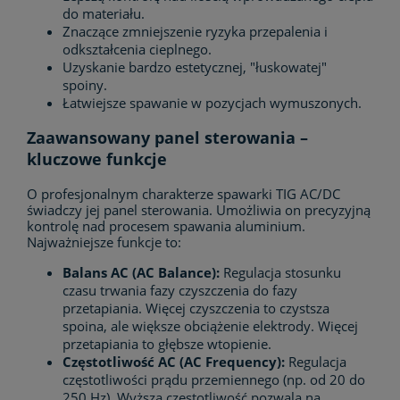
do materiału.
Znaczące zmniejszenie ryzyka przepalenia i
odkształcenia cieplnego.
Uzyskanie bardzo estetycznej, "łuskowatej"
spoiny.
Łatwiejsze spawanie w pozycjach wymuszonych.
Zaawansowany panel sterowania –
kluczowe funkcje
O profesjonalnym charakterze spawarki TIG AC/DC
świadczy jej panel sterowania. Umożliwia on precyzyjną
kontrolę nad procesem spawania aluminium.
Najważniejsze funkcje to:
Balans AC (AC Balance):
Regulacja stosunku
czasu trwania fazy czyszczenia do fazy
przetapiania. Więcej czyszczenia to czystsza
spoina, ale większe obciążenie elektrody. Więcej
przetapiania to głębsze wtopienie.
Częstotliwość AC (AC Frequency):
Regulacja
częstotliwości prądu przemiennego (np. od 20 do
250 Hz). Wyższa częstotliwość pozwala na