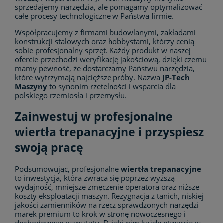
sprzedajemy narzędzia, ale pomagamy optymalizować
całe procesy technologiczne w Państwa firmie.
Współpracujemy z firmami budowlanymi, zakładami
konstrukcji stalowych oraz hobbystami, którzy cenią
sobie profesjonalny sprzęt. Każdy produkt w naszej
ofercie przechodzi weryfikację jakościową, dzięki czemu
mamy pewność, że dostarczamy Państwu narzędzia,
które wytrzymają najcięższe próby. Nazwa
JP-Tech
Maszyny
to synonim rzetelności i wsparcia dla
polskiego rzemiosła i przemysłu.
Zainwestuj w profesjonalne
wiertła trepanacyjne i przyspiesz
swoją pracę
Podsumowując, profesjonalne
wiertła trepanacyjne
to inwestycja, która zwraca się poprzez wyższą
wydajność, mniejsze zmęczenie operatora oraz niższe
koszty eksploatacji maszyn. Rezygnacja z tanich, niskiej
jakości zamienników na rzecz sprawdzonych narzędzi
marek premium to krok w stronę nowoczesnego i
dochodowego warsztatu. Dzięki nim każde otwarcie w