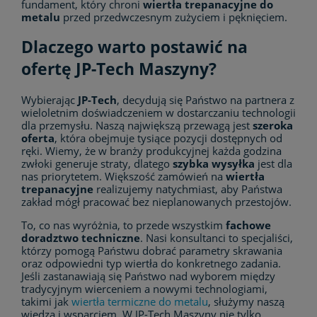
fundament, który chroni
wiertła trepanacyjne do
metalu
przed przedwczesnym zużyciem i pęknięciem.
Dlaczego warto postawić na
ofertę JP-Tech Maszyny?
Wybierając
JP-Tech
, decydują się Państwo na partnera z
wieloletnim doświadczeniem w dostarczaniu technologii
dla przemysłu. Naszą największą przewagą jest
szeroka
oferta
, która obejmuje tysiące pozycji dostępnych od
ręki. Wiemy, że w branży produkcyjnej każda godzina
zwłoki generuje straty, dlatego
szybka wysyłka
jest dla
nas priorytetem. Większość zamówień na
wiertła
trepanacyjne
realizujemy natychmiast, aby Państwa
zakład mógł pracować bez nieplanowanych przestojów.
To, co nas wyróżnia, to przede wszystkim
fachowe
doradztwo techniczne
. Nasi konsultanci to specjaliści,
którzy pomogą Państwu dobrać parametry skrawania
oraz odpowiedni typ wiertła do konkretnego zadania.
Jeśli zastanawiają się Państwo nad wyborem między
tradycyjnym wierceniem a nowymi technologiami,
takimi jak
wiertła termiczne do metalu
, służymy naszą
wiedzą i wsparciem. W JP-Tech Maszyny nie tylko