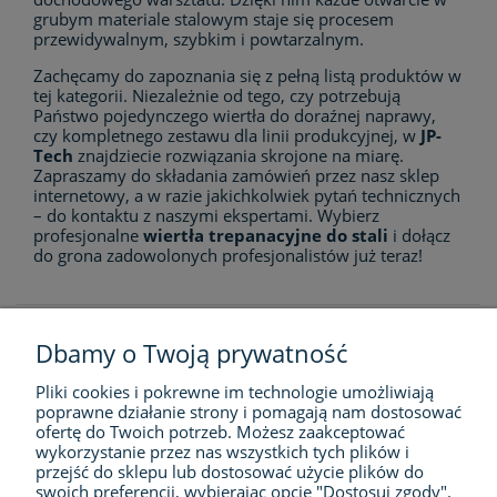
grubym materiale stalowym staje się procesem
przewidywalnym, szybkim i powtarzalnym.
Zachęcamy do zapoznania się z pełną listą produktów w
tej kategorii. Niezależnie od tego, czy potrzebują
Państwo pojedynczego wiertła do doraźnej naprawy,
czy kompletnego zestawu dla linii produkcyjnej, w
JP-
Tech
znajdziecie rozwiązania skrojone na miarę.
Zapraszamy do składania zamówień przez nasz sklep
internetowy, a w razie jakichkolwiek pytań technicznych
– do kontaktu z naszymi ekspertami. Wybierz
profesjonalne
wiertła trepanacyjne do stali
i dołącz
do grona zadowolonych profesjonalistów już teraz!
Dbamy o Twoją prywatność
Pliki cookies i pokrewne im technologie umożliwiają
FIRMA
poprawne działanie strony i pomagają nam dostosować
ofertę do Twoich potrzeb. Możesz zaakceptować
ZAKUPY
wykorzystanie przez nas wszystkich tych plików i
przejść do sklepu lub dostosować użycie plików do
swoich preferencji, wybierając opcję "Dostosuj zgody".