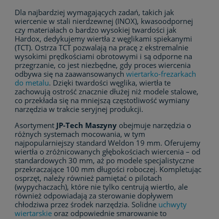
Dla najbardziej wymagających zadań, takich jak
wiercenie w stali nierdzewnej (INOX), kwasoodpornej
czy materiałach o bardzo wysokiej twardości jak
Hardox, dedykujemy wiertła z węglikami spiekanymi
(TCT). Ostrza TCT pozwalają na pracę z ekstremalnie
wysokimi prędkościami obrotowymi i są odporne na
przegrzanie, co jest niezbędne, gdy proces wiercenia
odbywa się na zaawansowanych
wiertarko-frezarkach
do metalu
. Dzięki twardości węglika, wiertła te
zachowują ostrość znacznie dłużej niż modele stalowe,
co przekłada się na mniejszą częstotliwość wymiany
narzędzia w trakcie seryjnej produkcji.
Asortyment
JP-Tech Maszyny
obejmuje narzędzia o
różnych systemach mocowania, w tym
najpopularniejszy standard Weldon 19 mm. Oferujemy
wiertła o zróżnicowanych głębokościach wiercenia – od
standardowych 30 mm, aż po modele specjalistyczne
przekraczające 100 mm długości roboczej. Kompletując
osprzęt, należy również pamiętać o pilotach
(wypychaczach), które nie tylko centrują wiertło, ale
również odpowiadają za sterowanie dopływem
chłodziwa przez środek narzędzia. Solidne
uchwyty
wiertarskie
oraz odpowiednie smarowanie to