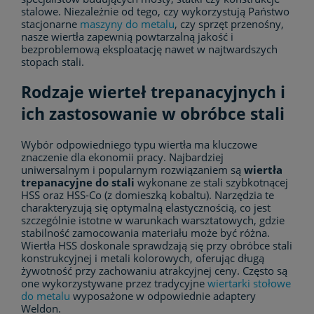
stalowe. Niezależnie od tego, czy wykorzystują Państwo
stacjonarne
maszyny do metalu
, czy sprzęt przenośny,
nasze wiertła zapewnią powtarzalną jakość i
bezproblemową eksploatację nawet w najtwardszych
stopach stali.
Rodzaje wierteł trepanacyjnych i
ich zastosowanie w obróbce stali
Wybór odpowiedniego typu wiertła ma kluczowe
znaczenie dla ekonomii pracy. Najbardziej
uniwersalnym i popularnym rozwiązaniem są
wiertła
trepanacyjne do stali
wykonane ze stali szybkotnącej
HSS oraz HSS-Co (z domieszką kobaltu). Narzędzia te
charakteryzują się optymalną elastycznością, co jest
szczególnie istotne w warunkach warsztatowych, gdzie
stabilność zamocowania materiału może być różna.
Wiertła HSS doskonale sprawdzają się przy obróbce stali
konstrukcyjnej i metali kolorowych, oferując długą
żywotność przy zachowaniu atrakcyjnej ceny. Często są
one wykorzystywane przez tradycyjne
wiertarki stołowe
do metalu
wyposażone w odpowiednie adaptery
Weldon.