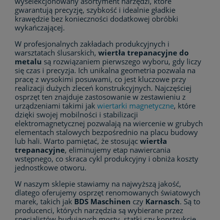
wyselekcjonowany asortyment narzędzi, które
gwarantują precyzję, szybkość i idealnie gładkie
krawędzie bez konieczności dodatkowej obróbki
wykańczającej.
W profesjonalnych zakładach produkcyjnych i
warsztatach ślusarskich,
wiertła trepanacyjne do
metalu
są rozwiązaniem pierwszego wyboru, gdy liczy
się czas i precyzja. Ich unikalna geometria pozwala na
pracę z wysokimi posuwami, co jest kluczowe przy
realizacji dużych zleceń konstrukcyjnych. Najczęściej
osprzęt ten znajduje zastosowanie w zestawieniu z
urządzeniami takimi jak
wiertarki magnetyczne
, które
dzięki swojej mobilności i stabilizacji
elektromagnetycznej pozwalają na wiercenie w grubych
elementach stalowych bezpośrednio na placu budowy
lub hali. Warto pamiętać, że stosując
wiertła
trepanacyjne
, eliminujemy etap nawiercania
wstępnego, co skraca cykl produkcyjny i obniża koszty
jednostkowe otworu.
W naszym sklepie stawiamy na najwyższą jakość,
dlatego oferujemy osprzęt renomowanych światowych
marek, takich jak
BDS Maschinen
czy
Karnasch
. Są to
producenci, których narzędzia są wybierane przez
specjalistów budujących mosty, statki czy konstrukcje